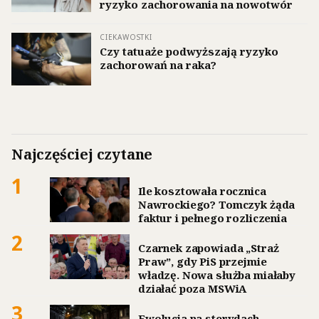
ryzyko zachorowania na nowotwór
CIEKAWOSTKI
Czy tatuaże podwyższają ryzyko
zachorowań na raka?
Najczęściej czytane
1
Ile kosztowała rocznica
Nawrockiego? Tomczyk żąda
faktur i pełnego rozliczenia
2
Czarnek zapowiada „Straż
Praw”, gdy PiS przejmie
władzę. Nowa służba miałaby
działać poza MSWiA
3
Ewolucja na sterydach.