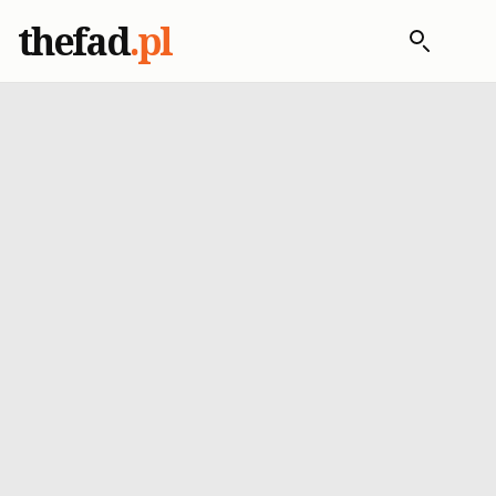
thefad
.pl