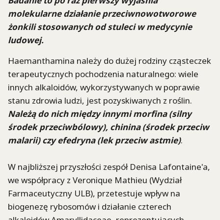
Badanie to po raz pierwszy wyjaśnia
molekularne działanie przeciwnowotworowe
żonkili stosowanych od stuleci w medycynie
ludowej.
Haemanthamina
należy do dużej rodziny cząsteczek
terapeutycznych pochodzenia naturalnego: wiele
innych alkaloidów, wykorzystywanych w poprawie
stanu zdrowia ludzi, jest pozyskiwanych z roślin.
Należą do nich między innymi morfina (silny
środek przeciwbólowy), chinina (środek przeciw
malarii) czy efedryna (lek przeciw astmie)
.
W najbliższej przyszłości zespół Denisa Lafontaine'a,
we współpracy z
Veronique
Mathieu (Wydział
Farmaceutyczny
ULB
), przetestuje wpływ na
biogenezę rybosomów i działanie czterech
alkaloidów
Amaryllidaceae
, reprezentujących