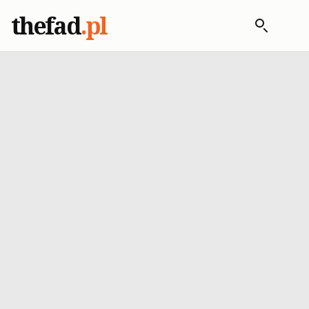
thefad
.pl