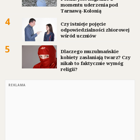
momentu uderzenia pod
Tarnawą-Kolonią
4
Czy istnieje pojęcie
odpowiedzialności zbiorowej
wśród uczniów
5
Dlaczego muzułmańskie
kobiety zasłaniają twarz? Czy
nikab to faktycznie wymóg
religii?
REKLAMA