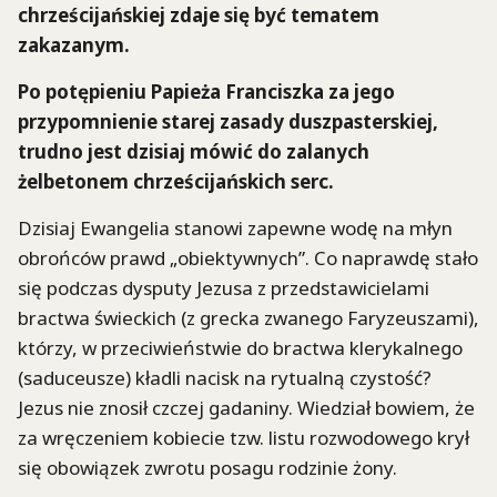
chrześcijańskiej zdaje się być tematem
zakazanym.
Po potępieniu Papieża Franciszka za jego
przypomnienie starej zasady duszpasterskiej,
trudno jest dzisiaj mówić do zalanych
żelbetonem chrześcijańskich serc.
Dzisiaj Ewangelia stanowi zapewne wodę na młyn
obrońców prawd „obiektywnych”. Co naprawdę stało
się podczas dysputy Jezusa z przedstawicielami
bractwa świeckich (z grecka zwanego Faryzeuszami),
którzy, w przeciwieństwie do bractwa klerykalnego
(saduceusze) kładli nacisk na rytualną czystość?
Jezus nie znosił czczej gadaniny. Wiedział bowiem, że
za wręczeniem kobiecie tzw. listu rozwodowego krył
się obowiązek zwrotu posagu rodzinie żony.