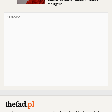
religii?
REKLAMA
thefad
.
pl