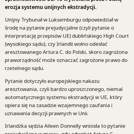
erozja systemu unijnych ekstradycji.
Unijny Trybunał w Luksemburgu odpowiedział w
środę na pytanie prejudycjalne (czyli pytanie o
interpretację przepisów UE) dublińskiego High Court
(wysokiego sądu), czy Irlandii wolno odesłać
aresztowanego Artura C. do Polski, skoro zagrożona
praworządność może oznaczać zagrożone prawo do
rzetelnego sądu.
Pytanie dotyczyło europejskiego nakazu
aresztowania, czyli bardzo uproszczonego, niemal
automatycznego systemu ekstradycji w UE, który
opiera się na zasadzie wzajemnego zaufania i
uznawania decyzji prawnych w Unii.
Irlandzka sędzia Aileen Donnelly wniosła to pytanie
prejudycjlane w marcu, gdy adwokat Artura C.