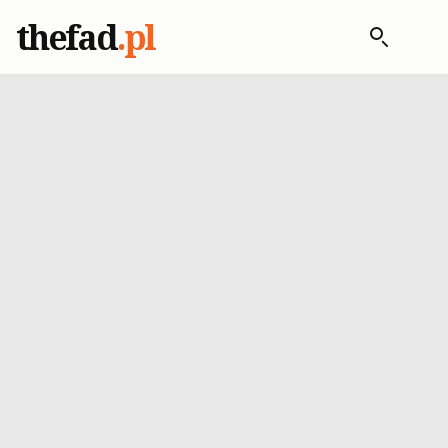
thefad
.pl