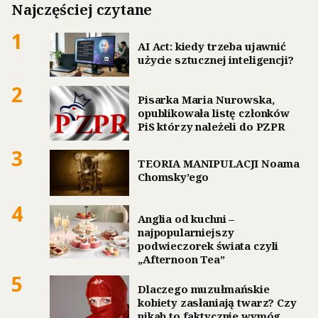
Najczęściej czytane
1
AI Act: kiedy trzeba ujawnić
użycie sztucznej inteligencji?
2
Pisarka Maria Nurowska,
opublikowała listę członków
PiS którzy należeli do PZPR
3
TEORIA MANIPULACJI Noama
Chomsky’ego
4
Anglia od kuchni –
najpopularniejszy
podwieczorek świata czyli
„Afternoon Tea”
5
Dlaczego muzułmańskie
kobiety zasłaniają twarz? Czy
nikab to faktycznie wymóg