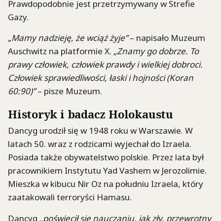
Prawdopodobnie jest przetrzymywany w Strefie
Gazy.
„Mamy nadzieję, że wciąż żyje”
– napisało Muzeum
Auschwitz na platformie X.
„Znamy go dobrze. To
prawy człowiek, człowiek prawdy i wielkiej dobroci.
Człowiek sprawiedliwości, łaski i hojności (Koran
60:90)”
– pisze Muzeum.
Historyk i badacz Holokaustu
Dancyg urodził się w 1948 roku w Warszawie. W
latach 50. wraz z rodzicami wyjechał do Izraela.
Posiada także obywatelstwo polskie. Przez lata był
pracownikiem Instytutu Yad Vashem w Jerozolimie.
Mieszka w kibucu Nir Oz na południu Izraela, który
zaatakowali terroryści Hamasu.
Dancyg
„poświęcił się nauczaniu, jak zły, przewrotny