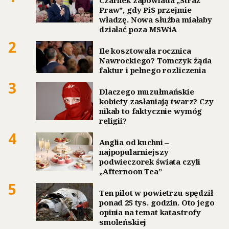
Czarnek zapowiada „Straż
Praw”, gdy PiS przejmie
władzę. Nowa służba miałaby
działać poza MSWiA
2
Ile kosztowała rocznica
Nawrockiego? Tomczyk żąda
faktur i pełnego rozliczenia
3
Dlaczego muzułmańskie
kobiety zasłaniają twarz? Czy
nikab to faktycznie wymóg
religii?
4
Anglia od kuchni –
najpopularniejszy
podwieczorek świata czyli
„Afternoon Tea”
5
Ten pilot w powietrzu spędził
ponad 25 tys. godzin. Oto jego
opinia na temat katastrofy
smoleńskiej