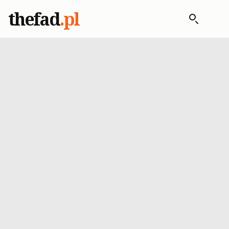
thefad
.pl