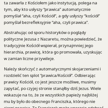
ta zawarła z Kościołem jako instytucją, polega na
tym, aby kto usłyszy “prawica” automatycznie
pomyślał “aha, czyli Kościół”, a gdy usłyszy “kościół”
pomyślał bezrefleksyjnie “aha, czyli prawica”.
Abstrahując od sporu historyków o poglądy
polityczne Jezusa z Nazaretu, można powiedzieć, że
tradycyjnie Kościół wspierał, przynajmniej jego
hierarchia, prawicę, która go promowała, uzyskując
w zamian liczne przywileje.
Należy skończyć z automatycznymi skojarzeniami i
rozdzielić ten splot “prawica/Kościół”. Odbierając
prawicy Kościół, co jest jeszcze możliwe, musimy
zapytać, po czyjej stronie stanąłby dziś Jezus. Wiele
wskazuje na to, że ze wszystkich papieży najbliżej
mu by było do obecnego Franciszka, którego nie
cierpi prawica. To Franciszek może wreszcie odebrać