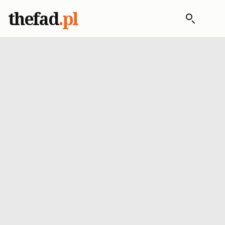
thefad
.pl