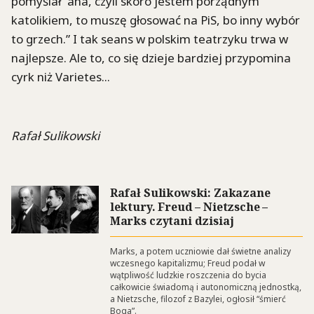
pomyślał “aha, czyli skoro jestem porządnym
katolikiem, to muszę głosować na PiS, bo inny wybór
to grzech.” I tak seans w polskim teatrzyku trwa w
najlepsze. Ale to, co się dzieje bardziej przypomina
cyrk niż Varietes...
Rafał Sulikowski
Rafał Sulikowski: Zakazane
lektury. Freud – Nietzsche –
Marks czytani dzisiaj
Marks, a potem uczniowie dał świetne analizy
wczesnego kapitalizmu; Freud podał w
wątpliwość ludzkie roszczenia do bycia
całkowicie świadomą i autonomiczną jednostką,
a Nietzsche, filozof z Bazylei, ogłosił “śmierć
Boga”.