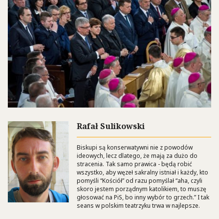
Rafał Sulikowski
Biskupi są konserwatywni nie z powodów
ideowych, lecz dlatego, że mają za dużo do
stracenia. Tak samo prawica - będą robić
wszystko, aby węzeł sakralny istniał i każdy, kto
pomyśli “Kościół” od razu pomyślał “aha, czyli
skoro jestem porządnym katolikiem, to muszę
głosować na PiS, bo inny wybór to grzech.” I tak
seans w polskim teatrzyku trwa w najlepsze.