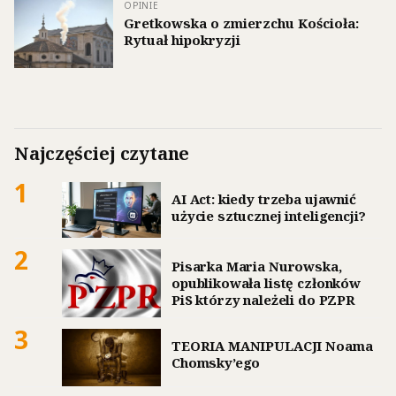
OPINIE
Gretkowska o zmierzchu Kościoła:
Rytuał hipokryzji
Najczęściej czytane
1
AI Act: kiedy trzeba ujawnić
użycie sztucznej inteligencji?
2
Pisarka Maria Nurowska,
opublikowała listę członków
PiS którzy należeli do PZPR
3
TEORIA MANIPULACJI Noama
Chomsky’ego