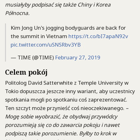
musiałyby podpisać się także Chiny i Korea
Północna.
Kim Jong Un's jogging bodyguards are back for
the summit in Vietnam
https://t.co/bI7apaN92v
pic.twitter.com/uSNSRbv3YB
— TIME (@TIME)
February 27, 2019
Celem pokój
Politolog David Satterwhite z Temple University w
Tokio dopuszcza jeszcze inny wariant, aby uczestnicy
spotkania mogli po spotkaniu coś zaprezentować.
Ten szczyt może przynieść coś nieoczekiwanego.
–
Mogę sobie wyobrazić, że obydwaj przywódcy
porozumieją się co do zawarcia pokoju i nawet
podpiszą takie porozumienie. Byłby to krok w