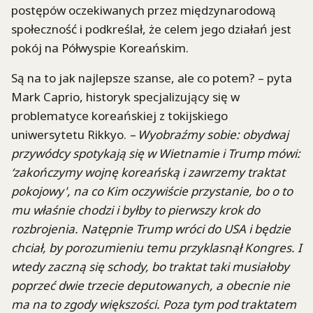
postępów oczekiwanych przez międzynarodową
społeczność i podkreślał, że celem jego działań jest
pokój na Półwyspie Koreańskim.
Są na to jak najlepsze szanse, ale co potem? – pyta
Mark Caprio, historyk specjalizujący się w
problematyce koreańskiej z tokijskiego
uniwersytetu Rikkyo.
– Wyobraźmy sobie: obydwaj
przywódcy spotykają się w Wietnamie i Trump mówi:
‘zakończymy wojnę koreańską i zawrzemy traktat
pokojowy', na co Kim oczywiście przystanie, bo o to
mu właśnie chodzi i byłby to pierwszy krok do
rozbrojenia. Natępnie Trump wróci do USA i będzie
chciał, by porozumieniu temu przyklasnął Kongres. I
wtedy zaczną się schody, bo traktat taki musiałoby
poprzeć dwie trzecie deputowanych, a obecnie nie
ma na to zgody większości. Poza tym pod traktatem