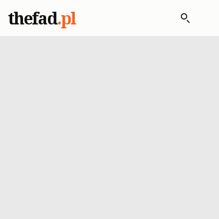
thefad
.pl