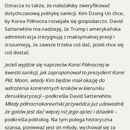
Oznacza to także, że należałoby zweryfikować
dotychczasową politykę sankcji. Kim Dzong Un chce,
by Korea Północna rozwijała się gospodarczo. David
Satterwhite ma nadzieję, że Trump i amerykańska
administracja zrezygnują z maksymalnej presji i
zrozumieją, że zawsze trzeba coś dać, jeżeli chce się
coś dostać.
Jeżeli wyjdzie się naprzeciw Korei Północnej w
kwestii sankcji, jak zaproponował to prezydent Korei
Płd. Moon, wtedy Kim będzie miał okazję do
wdrożenia konkretnych kroków w kierunku
denuklearyzacji –
podkreśla David Satterwhite.
Młody północnokoreański przywódca już udowodnił,
że gotów jest dać więcej niż jego ojciec i dziadek
–
podkreśla politolog. Na tym polega historyczna
szansa, ponieważ jest on młody, wychował się za