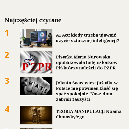
Najczęściej czytane
1
AI Act: kiedy trzeba ujawnić
użycie sztucznej inteligencji?
2
Pisarka Maria Nurowska,
opublikowała listę członków
PiS którzy należeli do PZPR
3
Jolanta Saacewicz: Już nikt w
Polsce nie powinien kłaść się
spać spokojnie. Nasz dom
zabrali faszyści
4
TEORIA MANIPULACJI Noama
Chomsky’ego