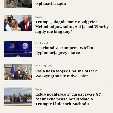
o planach rządu
ŚWIAT
Trump: „Błagała mnie o zdjęcie”.
Meloni odpowiada: „Ani ja, ani Włochy
nigdy nie błagamy”
NA LUZIE
90 sekund z Trumpem. Wielka
dyplomacja przy siatce
WIADOMOŚCI
Stała baza wojsk USA w Polsce?
Waszyngton nie mówi „nie”
ŚWIAT
„Klub pochlebców” na szczycie G7.
Niemiecka prasa bezlitośnie o
Trumpie i liderach Zachodu