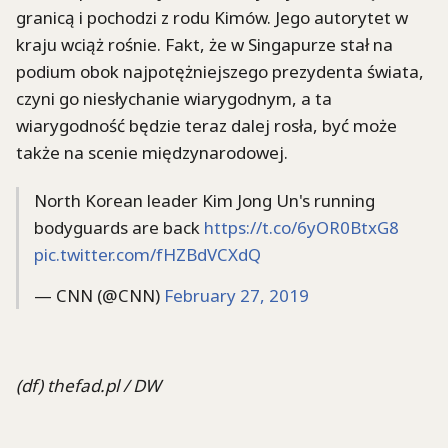
granicą i pochodzi z rodu Kimów. Jego autorytet w
kraju wciąż rośnie. Fakt, że w Singapurze stał na
podium obok najpotężniejszego prezydenta świata,
czyni go niesłychanie wiarygodnym, a ta
wiarygodność będzie teraz dalej rosła, być może
także na scenie międzynarodowej.
North Korean leader Kim Jong Un's running
bodyguards are back
https://t.co/6yOR0BtxG8
pic.twitter.com/fHZBdVCXdQ
— CNN (@CNN)
February 27, 2019
(df) thefad.pl / DW