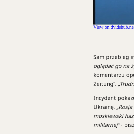
Sam przebieg i
oglądać go na 
komentarzu opu
Zeitung”.
„Trudn
Incydent pokazu
Ukrainę.
„Rosja
moskiewski haza
militarnej”
- pis