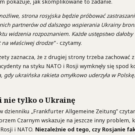
 pokazuje, jak skomplikowane to zadanie.
możliwe, strona rosyjska będzie próbować zastraszani
ich partnerów od dalszego wspierania Ukrainy bron
tu widzenia rozpoznaniem. Każde ustępstwo dałoby 
t na właściwej drodze”
- czytamy.
ty zaznacza, że z drugiej strony trzeba zachować z
ncydenty na styku NATO i Rosji wymknęły się spod k
, gdy ukraińska rakieta omyłkowo uderzyła w Polskę.
i nie tylko o Ukrainę
dzienniku „Frankfurter Allgemeine Zeitung” czytamy
orzem Czarnym wskazuje na jeszcze inny problem, k
 Rosji i NATO.
Niezależnie od tego, czy Rosjanie fa