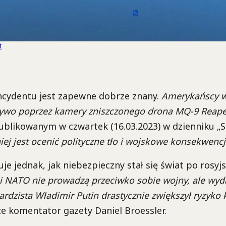
ncydentu jest zapewne dobrze znany.
Amerykańscy w
żywo poprzez kamery zniszczonego drona MQ-9 Reape
blikowanym w czwartek (16.03.2023) w dzienniku „
iej jest ocenić polityczne tło i wojskowe konsekwencj
je jednak, jak niebezpieczny stał się świat po rosyjs
 i NATO nie prowadzą przeciwko sobie wojny, ale wyd
rdzista Władimir Putin drastycznie zwiększył ryzyko 
ze komentator gazety Daniel Broessler.