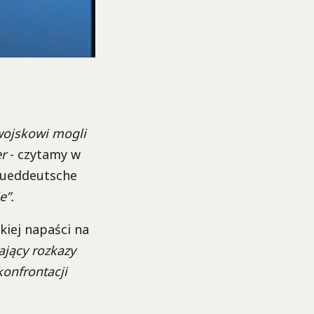
ojskowi mogli
r
- czytamy w
Sueddeutsche
e”.
kiej napaści na
ający rozkazy
konfrontacji