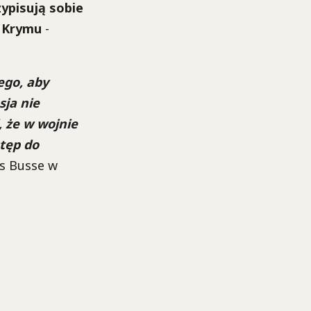
ypisują sobie
o Krymu
-
ego, aby
sja nie
 że w wojnie
stęp do
as Busse w