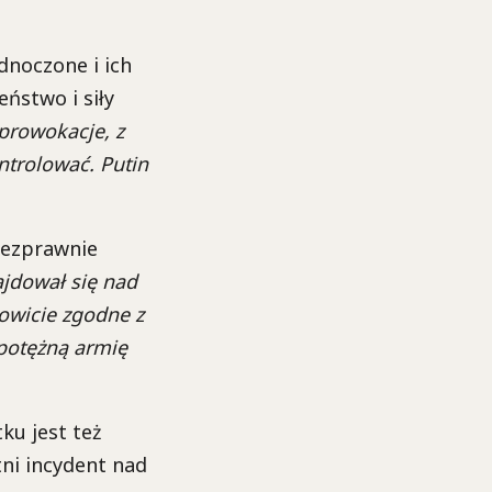
dnoczone i ich
eństwo i siły
 prowokacje, z
ntrolować. Putin
bezprawnie
jdował się nad
owicie zgodne z
 potężną armię
ku jest też
tni incydent nad