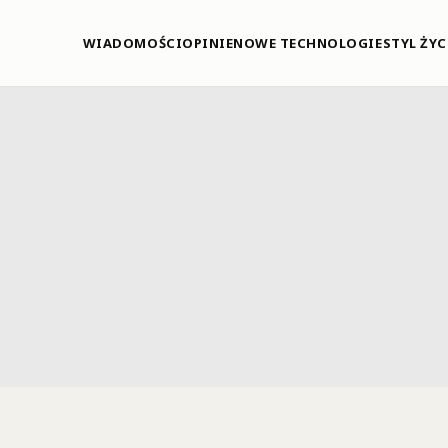
WIADOMOŚCI
OPINIE
NOWE TECHNOLOGIE
STYL ŻYC