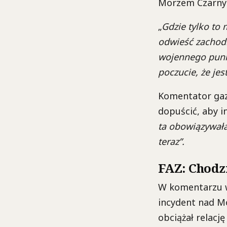
Morzem Czarnym
„
Gdzie tylko to 
odwieść zachodn
wojennego punk
poczucie, że jes
Komentator gaze
dopuścić, aby i
ta obowiązywała
teraz”.
FAZ: Chodz
W komentarzu w 
incydent nad M
obciążał relację