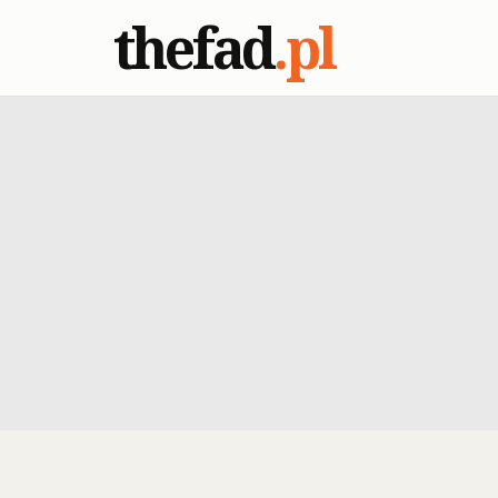
thefad
.pl