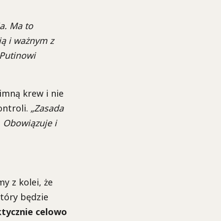
a. Ma to
ią i ważnym z
Putinowi
imną krew i nie
ontroli.
„Zasada
 Obowiązuje i
 z kolei, że
tóry będzie
ktycznie celowo