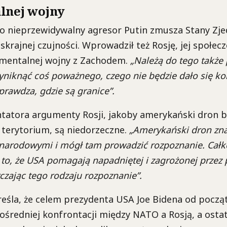
lnej wojny
ko nieprzewidywalny agresor Putin zmusza Stany Zje
krajnej czujności. Wprowadził też Rosję, jej społecz
 mentalnej wojny z Zachodem.
„Należą do tego także
niknąć coś poważnego, czego nie będzie dało się ko
rawdza, gdzie są granice”.
atora argumenty Rosji, jakoby amerykański dron 
ej terytorium, są niedorzeczne.
„Amerykański dron zna
arodowymi i mógł tam prowadzić rozpoznanie. Całk
 to, że USA pomagają napadniętej i zagrożonej przez
czając tego rodzaju rozpoznanie”.
eśla, że celem prezydenta USA Joe Bidena od począt
ośredniej konfrontacji między NATO a Rosją, a osta