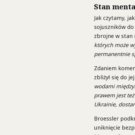
Stan menta
Jak czytamy, ja
sojuszników do s
zbrojne w stan
których może wy
permanentnie sp
Zdaniem koment
zbliżył się do j
wodami międzyn
prawem jest też
Ukrainie, dostar
Broessler podkr
uniknięcie bezp