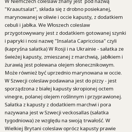
W Niemczech coleslaw znany jest pod nazwą
"Kraautsalat", składa się z drobno posiekanej,
marynowanej w oliwie i occie kapusty, z dodatkiem
cebuli i jabłka. We Włoszech coleslaw
przygotowywany jest z dodatkiem gotowanej szynki
i papryki i nosi nazwę "Insalata Capricciosa" czyli
(kapryśna sałatka) W Rosji i na Ukrainie - sałatka ze
świeżej kapusty, zmieszanej z marchwią, jabłkiem i
żurawią jest polewana olejem słonecznikowym.
Może również być uprzednio marynowana w occie.
W Szwecji coleslaw podawana jest do pizzy - jest
sporządzona z białej kapusty skropionej octem
vinegre, polanej olejem roślinnym i przyprawionej.
Sałatka z kapusty z dodatkiem marchwi i pora
nazywana jest w Szwecji veckosallas (sałatka
tygodniowa) ze względu na swoją trwałość. W
Wielkiej Brytani coleslaw oprócz kapusty prawie