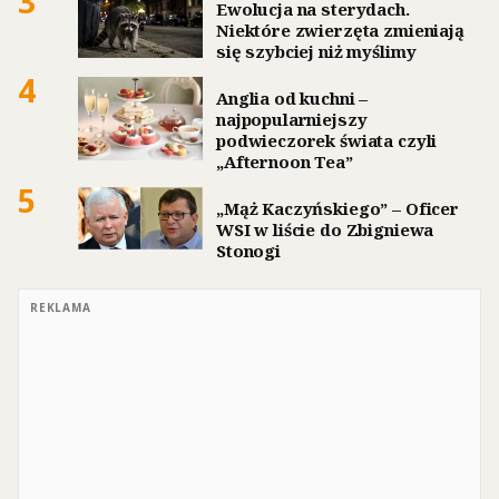
3
Ewolucja na sterydach.
Niektóre zwierzęta zmieniają
się szybciej niż myślimy
4
Anglia od kuchni –
najpopularniejszy
podwieczorek świata czyli
„Afternoon Tea”
5
„Mąż Kaczyńskiego” – Oficer
WSI w liście do Zbigniewa
Stonogi
REKLAMA