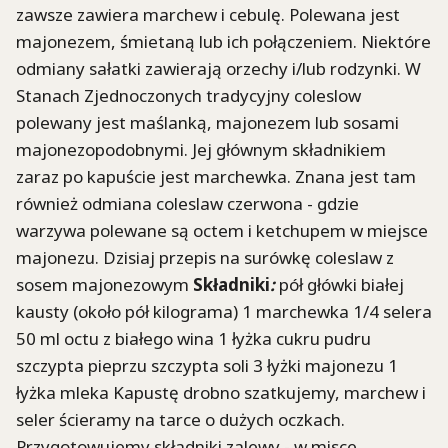
zawsze zawiera marchew i cebulę. Polewana jest
majonezem, śmietaną lub ich połączeniem. Niektóre
odmiany sałatki zawierają orzechy i/lub rodzynki. W
Stanach Zjednoczonych tradycyjny coleslow
polewany jest maślanką, majonezem lub sosami
majonezopodobnymi. Jej głównym składnikiem
zaraz po kapuście jest marchewka. Znana jest tam
również odmiana coleslaw czerwona - gdzie
warzywa polewane są octem i ketchupem w miejsce
majonezu. Dzisiaj przepis na surówkę coleslaw z
sosem majonezowym
Składniki
:
pół główki białej
kausty (około pół kilograma) 1 marchewka 1/4 selera
50 ml octu z białego wina 1 łyżka cukru pudru
szczypta pieprzu szczypta soli 3 łyżki majonezu 1
łyżka mleka Kapustę drobno szatkujemy, marchew i
seler ścieramy na tarce o dużych oczkach.
Przygotowujemy składniki zalewy - w misce