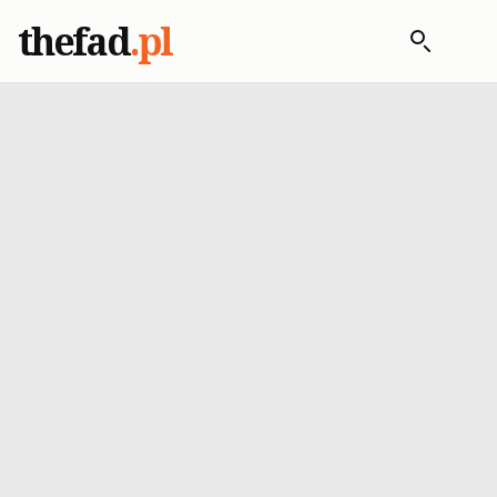
thefad
.pl