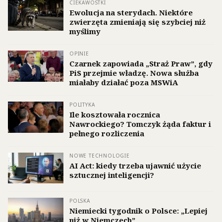
CIEKAWOSTKI
Ewolucja na sterydach. Niektóre
zwierzęta zmieniają się szybciej niż
myślimy
OPINIE
Czarnek zapowiada „Straż Praw”, gdy
PiS przejmie władzę. Nowa służba
miałaby działać poza MSWiA
POLITYKA
Ile kosztowała rocznica
Nawrockiego? Tomczyk żąda faktur i
pełnego rozliczenia
NOWE TECHNOLOGIE
AI Act: kiedy trzeba ujawnić użycie
sztucznej inteligencji?
POLSKA
Niemiecki tygodnik o Polsce: „Lepiej
niż w Niemczech”