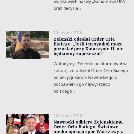
wojskowych nazwy „Bohaterów UPA”
oraz decyzja »
20 czerwca 2026
Zełenski odesłał Order Orła
Białego. „Jeśli ten symbol może
pozostać przy Katarzynie II, nie
będziemy zaprzeczać”
Wołodymyr Zełenski poinformował w
sobotę, że odesłał Order Orła Białego
po decyzji Karola Nawrockiego o
pozbawieniu go najwyższego
polskiego »
20 czerwca 2026
Nawrocki odbiera Zełenskiemu
Order Orła Białego. Światowe
media opisują spór Warszawy z