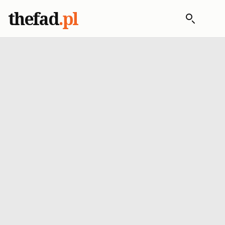
thefad
.pl