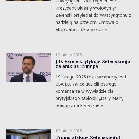
Waszyngton, 28 lutego 2025 r. –
Prezydent Ukrainy Wołodymyr
Zełenski przyleciał do Waszyngtonu z
nadzieją na przełom. Umowa o
eksploatacji ukraińskich »
19 lutego 2025
J.D. Vance krytykuje Zełenskiego
za atak na Trumpa
19 lutego 2025 roku wiceprezydent
USA J.D. Vance udzielił ostrego
komentarza w wywiadzie dla
brytyjskiego tabloidu „Daily Mail”,
reagując na krytyczne »
19 lutego 2025
Trump atakuje Zełenskiego!