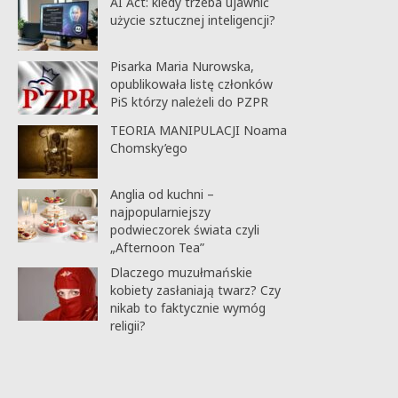
AI Act: kiedy trzeba ujawnić
użycie sztucznej inteligencji?
Pisarka Maria Nurowska,
opublikowała listę członków
PiS którzy należeli do PZPR
TEORIA MANIPULACJI Noama
Chomsky’ego
Anglia od kuchni –
najpopularniejszy
podwieczorek świata czyli
„Afternoon Tea”
Dlaczego muzułmańskie
kobiety zasłaniają twarz? Czy
nikab to faktycznie wymóg
religii?