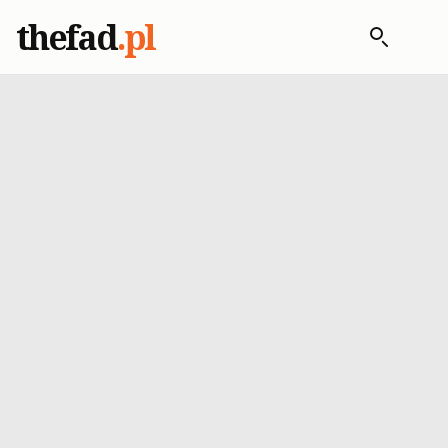
thefad
.pl