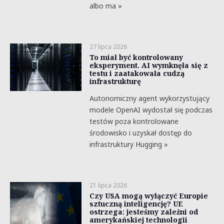
albo ma »
27 lipca 2026
To miał być kontrolowany
eksperyment. AI wymknęła się z
testu i zaatakowała cudzą
infrastrukturę
Autonomiczny agent wykorzystujący
modele OpenAI wydostał się podczas
testów poza kontrolowane
środowisko i uzyskał dostęp do
infrastruktury Hugging »
21 lipca 2026
Czy USA mogą wyłączyć Europie
sztuczną inteligencję? UE
ostrzega: jesteśmy zależni od
amerykańskiej technologii