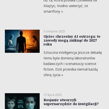
niż ta, która posłała człowieka na
Księżyc, trudno uwierzyć, że
smartfony »
3 sierpnia 2025
Ojciec chrzestny AI ostrzega: te
zawody mogą zniknąć do 2027
roku
Sztuczna inteligencja jeszcze dekadę
temu była domeną laboratoriów
badawczych i scenariuszy science
fiction. Dziś przenika niemal każdą
sferę życia »
15 lipca 2025
Rosjanie stworzyli
supernarzędzie do inwigilacji?