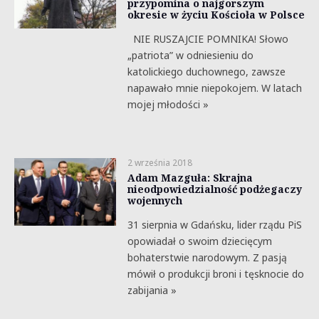
przypomina o najgorszym
okresie w życiu Kościoła w Polsce
NIE RUSZAJCIE POMNIKA! Słowo
„patriota” w odniesieniu do
katolickiego duchownego, zawsze
napawało mnie niepokojem. W latach
mojej młodości »
2 września 2018
Adam Mazguła: Skrajna
nieodpowiedzialność podżegaczy
wojennych
31 sierpnia w Gdańsku, lider rządu PiS
opowiadał o swoim dziecięcym
bohaterstwie narodowym. Z pasją
mówił o produkcji broni i tęsknocie do
zabijania »