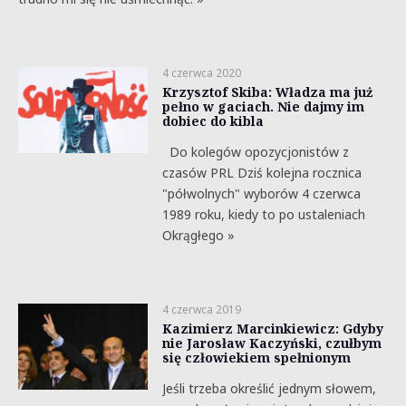
4 czerwca 2020
Krzysztof Skiba: Władza ma już
pełno w gaciach. Nie dajmy im
dobiec do kibla
Do kolegów opozycjonistów z
czasów PRL Dziś kolejna rocznica
"półwolnych" wyborów 4 czerwca
1989 roku, kiedy to po ustaleniach
Okrągłego »
4 czerwca 2019
Kazimierz Marcinkiewicz: Gdyby
nie Jarosław Kaczyński, czułbym
się człowiekiem spełnionym
Jeśli trzeba określić jednym słowem,