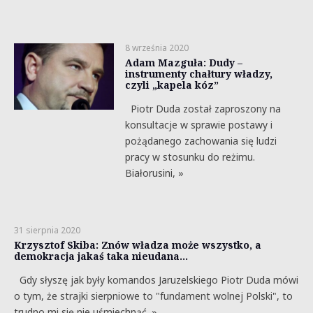
8 września 2020
Adam Mazguła: Dudy –
instrumenty chałtury władzy,
czyli „kapela kóz”
Piotr Duda został zaproszony na
konsultacje w sprawie postawy i
pożądanego zachowania się ludzi
pracy w stosunku do reżimu.
Białorusini, »
31 sierpnia 2020
Krzysztof Skiba: Znów władza może wszystko, a
demokracja jakaś taka nieudana…
Gdy słyszę jak były komandos Jaruzelskiego Piotr Duda mówi
o tym, że strajki sierpniowe to "fundament wolnej Polski", to
trudno mi się nie uśmiechnąć. »