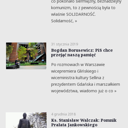
co pokonało siermiężny, beznadziejny
komunizm, to z pewnością była to
właśnie SOLIDARNOŚĆ.
Solidarność, »
31 stycznia 2019
Bogdan Borusewicz: PiS chce
przejąć naszą pamięć
Po rozmowach w Warszawie
wicepremiera Glińskiego i
wiceministra kultury Sellina z
prezydentem Gdańska i marszałkiem
województwa, wiadomo już o co »
4 grudnia 2018
Ks. Stanisław Walczak: Pomnik
Prałata Jankowskiego