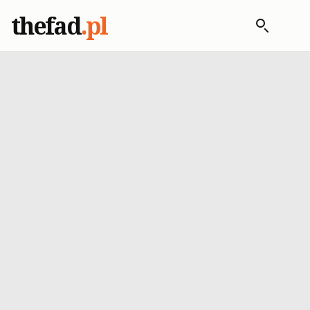
thefad
.pl