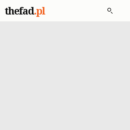
thefad
.pl