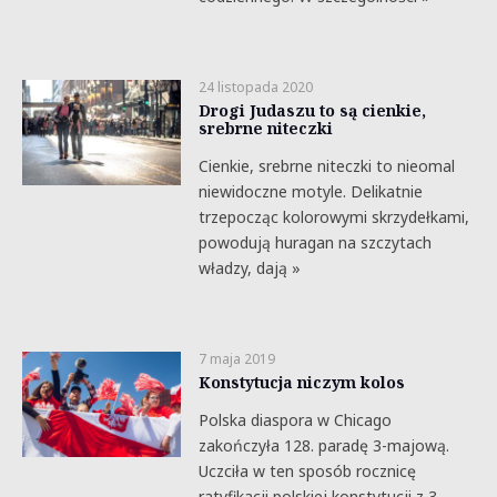
24 listopada 2020
Drogi Judaszu to są cienkie,
srebrne niteczki
Cienkie, srebrne niteczki to nieomal
niewidoczne motyle. Delikatnie
trzepocząc kolorowymi skrzydełkami,
powodują huragan na szczytach
władzy, dają »
7 maja 2019
Konstytucja niczym kolos
Polska diaspora w Chicago
zakończyła 128. paradę 3-majową.
Uczciła w ten sposób rocznicę
ratyfikacji polskiej konstytucji z 3