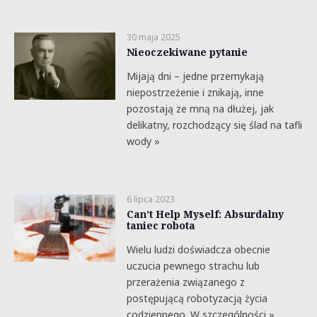
30 maja 2025
Nieoczekiwane pytanie
Mijają dni – jedne przemykają
niepostrzeżenie i znikają, inne
pozostają ze mną na dłużej, jak
delikatny, rozchodzący się ślad na tafli
wody »
6 lipca 2023
Can’t Help Myself: Absurdalny
taniec robota
Wielu ludzi doświadcza obecnie
uczucia pewnego strachu lub
przerażenia związanego z
postępującą robotyzacją życia
codziennego. W szczególności »