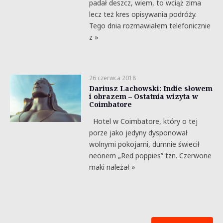
padał deszcz, wiem, to wciąż zima
lecz też kres opisywania podróży.
Tego dnia rozmawiałem telefonicznie
z »
26 czerwca 2018
Dariusz Lachowski: Indie słowem
i obrazem – Ostatnia wizyta w
Coimbatore
Hotel w Coimbatore, który o tej
porze jako jedyny dysponował
wolnymi pokojami, dumnie świecił
neonem „Red poppies” tzn. Czerwone
maki należał »