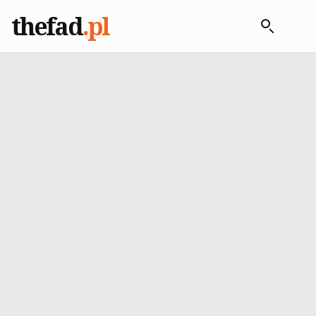
thefad
.pl