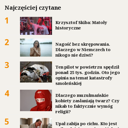
Najczęściej czytane
1
Krzysztof Skiba: Matoły
historyczne
2
Nagość bez skrępowania.
Dlaczego w Niemczech to
nikogo nie dziwi?
3
Ten pilot w powietrzu spędził
ponad 25 tys. godzin. Oto jego
opinia na temat katastrofy
smoleńskiej
4
Dlaczego muzułmańskie
kobiety zasłaniają twarz? Czy
nikab to faktycznie wymóg
religii?
5
Upał zabija po cichu. Kto jest