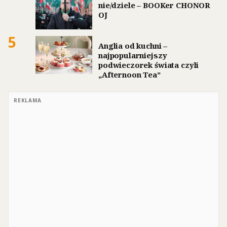
nie/dziele – BOOKer CHONOR
OJ
5
Anglia od kuchni –
najpopularniejszy
podwieczorek świata czyli
„Afternoon Tea”
REKLAMA