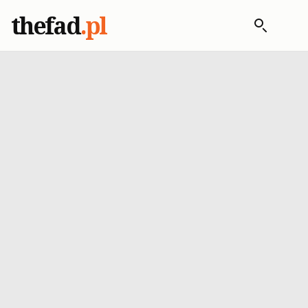
thefad
.pl