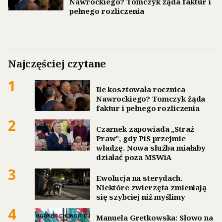
Nawrockiego? Tomczyk żąda faktur i
pełnego rozliczenia
Najczęściej czytane
1
Ile kosztowała rocznica
Nawrockiego? Tomczyk żąda
faktur i pełnego rozliczenia
2
Czarnek zapowiada „Straż
Praw”, gdy PiS przejmie
władzę. Nowa służba miałaby
działać poza MSWiA
3
Ewolucja na sterydach.
Niektóre zwierzęta zmieniają
się szybciej niż myślimy
4
Manuela Gretkowska: Słowo na