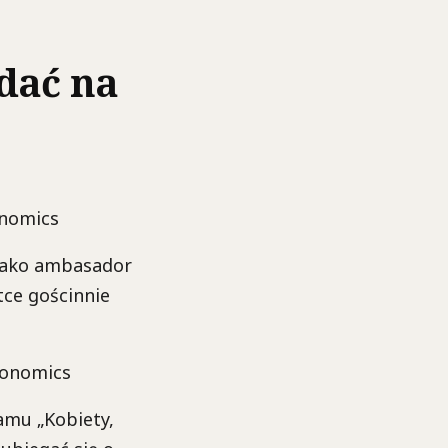
adać na
 jako ambasador
ce gościnnie
amu „Kobiety,