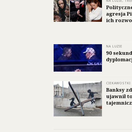
NA LUZIE, TRE
Polityczne
agresja P
ich rozw
NA LUZIE
90 sekun
dyplomacj
CIEKAWOSTKI
Banksy z
ujawnił t
tajemnicz