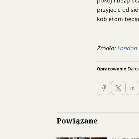
pokój i bezpiec
przyjęcie od s
kobietom będący
Źródło:
London 
Opracowanie:
Darek
Powiązane