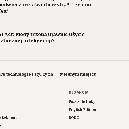
podwieczorek świata czyli „Afternoon
Tea”
AI Act: kiedy trzeba ujawnić użycie
sztucznej inteligencji?
we technologie i styl życia — w jednym miejscu
REDAKCJA
Pisz z thefad.pl
English Edition
/ Reklama
RODO
s