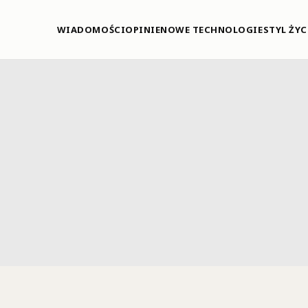
WIADOMOŚCI
OPINIE
NOWE TECHNOLOGIE
STYL ŻYC