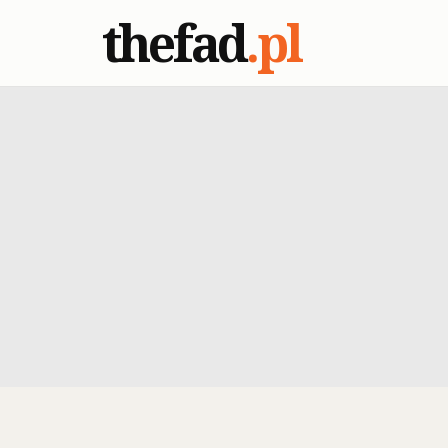
thefad
.pl