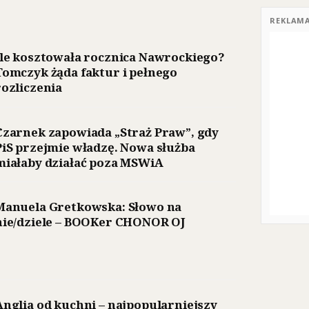
REKLAM
Ile kosztowała rocznica Nawrockiego?
Tomczyk żąda faktur i pełnego
rozliczenia
Czarnek zapowiada „Straż Praw”, gdy
PiS przejmie władzę. Nowa służba
miałaby działać poza MSWiA
Manuela Gretkowska: Słowo na
nie/dziele – BOOKer CHONOR OJ
Anglia od kuchni – najpopularniejszy