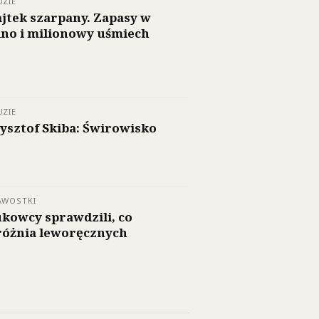
UZIE
jtek szarpany. Zapasy w
ino i milionowy uśmiech
UZIE
ysztof Skiba: Świrowisko
AWOSTKI
kowcy sprawdzili, co
óżnia leworęcznych