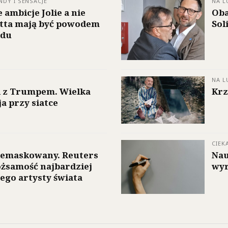
NDY I SENSACJE
NA L
 ambicje Jolie a nie
Oba
itta mają być powodem
Sol
odu
NA L
d z Trumpem. Wielka
Krz
a przy siatce
CIEK
demaskowany. Reuters
Nau
ożsamość najbardziej
wyr
ego artysty świata