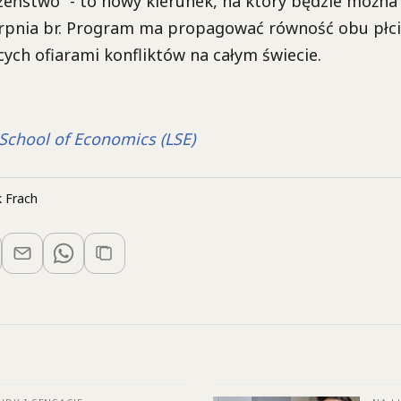
zeństwo” - to nowy kierunek, na który będzie można 
ierpnia br. Program ma propagować równość obu płc
ch ofiarami konfliktów na całym świecie.
School of Economics (LSE)
 Frach