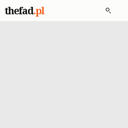
thefad
.pl