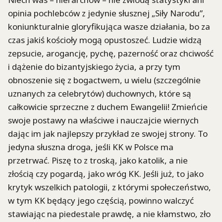
opinia pochlebców z jedynie słusznej „Siły Narodu”,
koniunkturalnie gloryfikująca wasze działania, bo za
czas jakiś kościoły mogą opustoszeć. Ludzie widzą
zepsucie, arogancję, pychę, pazerność oraz chciwość
i dążenie do bizantyjskiego życia, a przy tym
obnoszenie się z bogactwem, u wielu (szczególnie
uznanych za celebrytów) duchownych, które są
całkowicie sprzeczne z duchem Ewangelii! Zmieńcie
swoje postawy na właściwe i nauczajcie wiernych
dając im jak najlepszy przykład ze swojej strony. To
jedyna słuszna droga, jeśli KK w Polsce ma
przetrwać. Piszę to z troską, jako katolik, a nie
złością czy pogardą, jako wróg KK. Jeśli już, to jako
krytyk wszelkich patologii, z którymi społeczeństwo,
w tym KK będący jego częścią, powinno walczyć
stawiając na piedestale prawdę, a nie kłamstwo, zło