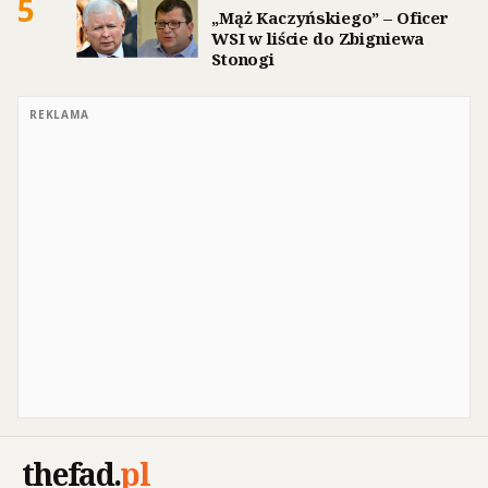
5
„Mąż Kaczyńskiego” – Oficer
WSI w liście do Zbigniewa
Stonogi
REKLAMA
thefad
.
pl