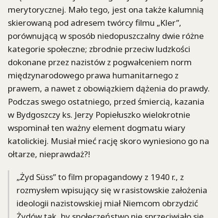
merytorycznej. Mało tego, jest ona także kalumnią
skierowaną pod adresem twórcy filmu „Kler”,
porównującą w sposób niedopuszczalny dwie różne
kategorie społeczne; zbrodnie przeciw ludzkości
dokonane przez nazistów z pogwałceniem norm
międzynarodowego prawa humanitarnego z
prawem, a nawet z obowiązkiem dążenia do prawdy.
Podczas swego ostatniego, przed śmiercią, kazania
w Bydgoszczy ks. Jerzy Popiełuszko wielokrotnie
wspominał ten ważny element dogmatu wiary
katolickiej. Musiał mieć rację skoro wyniesiono go na
ołtarze, nieprawdaż?!
„Żyd Süss” to film propagandowy z 1940 r., z
rozmysłem wpisujący się w rasistowskie założenia
ideologii nazistowskiej miał Niemcom obrzydzić
Żydów tak, by społeczeństwo nie sprzeciwiało się