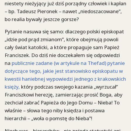
niestety nieżyjący już dziś porządny człowiek i kapłan
– bp. Tadeusz Pieronek – nawet „niedoszacowane”,
bo realia bywały jeszcze gorsze?
Pytanie nasuwa się samo: dlaczego polski episkopat
„idzie pod prąd zmianom”, które obejmują powoli
cały świat katolicki, a które propaguje sam Papież
Franciszek. Do dziś nie doczekałem się odpowiedzi
na
publicznie zadane (w artykule na Thefad) pytanie
dotyczące tego, jakie jest stanowisko episkopatu w
kwestii haniebnej wypowiedzi jednego z krakowskich
księży,
który podczas swojego kazania „wyrzucał”
Franciszkowi herezję, zamierzając prosić Boga, aby
zechciał zabrać Papieża do Jego Domu – Nieba! To
właśnie – słowa tego niby księdza i postawa
hierarchii – „woła o pomstę do Nieba”!
Niech was – hierarchów – nie zwiodą statystyki ani