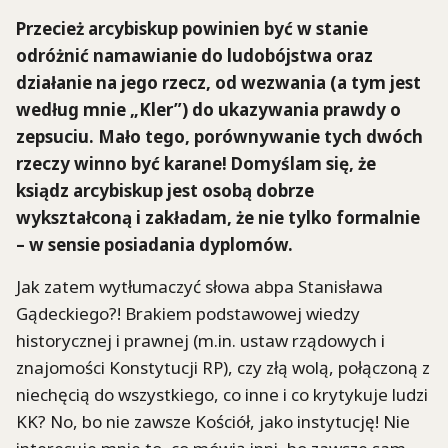
Przecież arcybiskup powinien być w stanie
odróżnić namawianie do ludobójstwa oraz
działanie na jego rzecz, od wezwania (a tym jest
według mnie „Kler”) do ukazywania prawdy o
zepsuciu. Mało tego, porównywanie tych dwóch
rzeczy winno być karane! Domyślam się, że
ksiądz arcybiskup jest osobą dobrze
wykształconą i zakładam, że nie tylko formalnie
– w sensie posiadania dyplomów.
Jak zatem wytłumaczyć słowa abpa Stanisława
Gądeckiego?! Brakiem podstawowej wiedzy
historycznej i prawnej (m.in. ustaw rządowych i
znajomości Konstytucji RP), czy złą wolą, połączoną z
niechęcią do wszystkiego, co inne i co krytykuje ludzi
KK? No, bo nie zawsze Kościół, jako instytucję! Nie