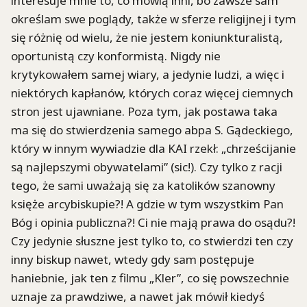
interesuje mnie to, co mówią inni, bo zawsze sam
określam swe poglądy, także w sferze religijnej i tym
się różnię od wielu, że nie jestem koniunkturalistą,
oportunistą czy konformistą. Nigdy nie
krytykowałem samej wiary, a jedynie ludzi, a więc i
niektórych kapłanów, których coraz więcej ciemnych
stron jest ujawniane. Poza tym, jak postawa taka
ma się do stwierdzenia samego abpa S. Gądeckiego,
który w innym wywiadzie dla KAI rzekł: „chrześcijanie
są najlepszymi obywatelami” (sic!). Czy tylko z racji
tego, że sami uważają się za katolików szanowny
księże arcybiskupie?! A gdzie w tym wszystkim Pan
Bóg i opinia publiczna?! Ci nie mają prawa do osądu?!
Czy jedynie słuszne jest tylko to, co stwierdzi ten czy
inny biskup nawet, wtedy gdy sam postępuje
haniebnie, jak ten z filmu „Kler”, co się powszechnie
uznaje za prawdziwe, a nawet jak mówił kiedyś