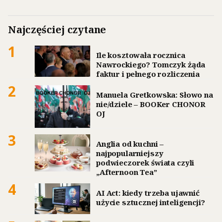
Najczęściej czytane
1
Ile kosztowała rocznica
Nawrockiego? Tomczyk żąda
faktur i pełnego rozliczenia
2
Manuela Gretkowska: Słowo na
nie/dziele – BOOKer CHONOR
OJ
3
Anglia od kuchni –
najpopularniejszy
podwieczorek świata czyli
„Afternoon Tea”
4
AI Act: kiedy trzeba ujawnić
użycie sztucznej inteligencji?