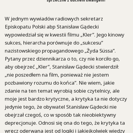
sprzeczne z duchem Ewangelii!
W jednym wywiadów radiowych sekretarz
Episkopatu Polski abp Stanisław Gądecki
wypowiedział się w kwestii filmu „Kler”. Jego kinowy
sukces, hierarcha porównuje do „sukcesu”
nazistowskiego propagandowego „Żyda Süssa”.
Pytany przez dziennikarza o to, czy nie korciło go,
aby obejrzeć „Kler”, Stanisław Gądecki stwierdził:
„nie poszedłem na film, ponieważ nie jestem
pozbawiony rozumu do końca”. Nie wiem, jakie
zdanie na ten temat wyrobią sobie czytelnicy, ale
moje jest bardzo krytyczne, a krytyka ta nie dotyczy
jedynie tego, że obywatel Stanisław Gądecki nie
obejrzał czegoś, co w sposób tak nieobiektywny
deprecjonuje. Odnosi się ona do tego, że krytyka ta
wręcz oderwana jest od logiki i jakiejkolwiek wiedzy