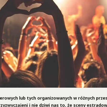
erowych lub tych organizowanych w różnych prze
rzyzwyczajeni i nie dziwi nas to, że sceny estrad