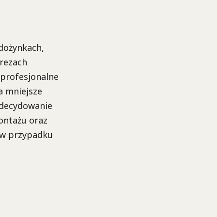
dożynkach,
prezach
 profesjonalne
a mniejsze
 zdecydowanie
ontażu oraz
 w przypadku