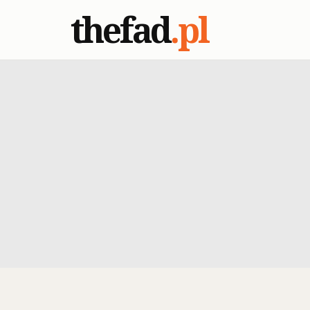
thefad
.pl