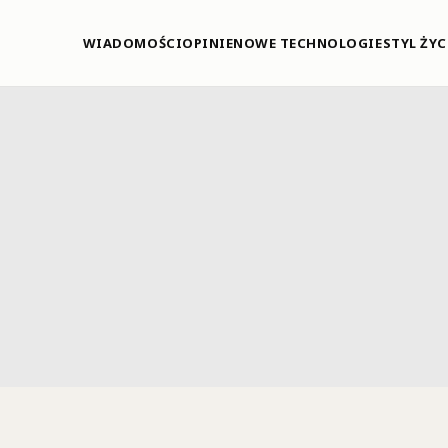
WIADOMOŚCI
OPINIE
NOWE TECHNOLOGIE
STYL ŻYC