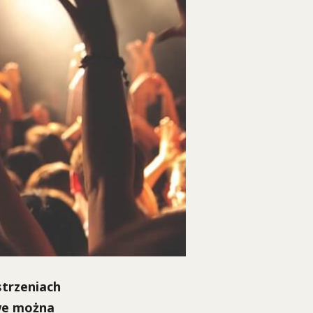
strzeniach
owe można