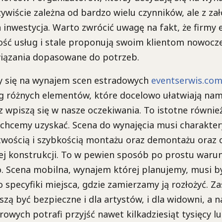
ywiście zależna od bardzo wielu czynników, ale z zał
inwestycja. Warto zwrócić uwagę na fakt, że firmy
ość usług i stale proponują swoim klientom nowocze
wiązania dopasowane do potrzeb.
my się na wynajem scen estradowych
eventserwis.co
g różnych elementów, które docelowo ułatwiają nam
z wpiszą się w nasze oczekiwania. To istotne równie
t chcemy uzyskać. Scena do wynajęcia musi charakte
twością i szybkością montażu oraz demontażu oraz 
łej konstrukcji. To w pewien sposób po prostu waru
. Scena mobilna, wynajem której planujemy, musi b
specyfiki miejsca, gdzie zamierzamy ją rozłożyć. 
zą być bezpieczne i dla artystów, i dla widowni, a n
owych potrafi przyjść nawet kilkadziesiąt tysięcy lu