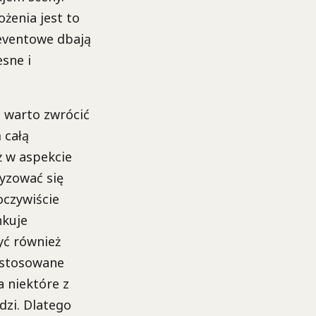
ożenia jest to
 eventowe dbają
sne i
m
warto zwrócić
 całą
ż w aspekcie
ryzować się
oczywiście
nkuje
yć również
Zastosowane
a niektóre z
dzi. Dlatego