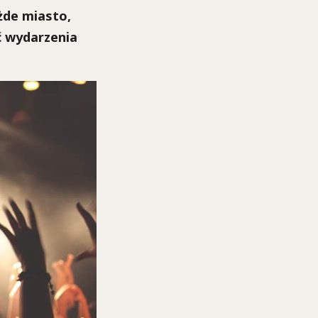
żde miasto,
ć wydarzenia