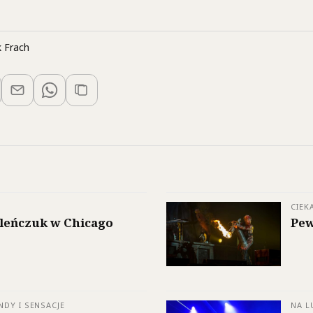
 Frach
CIEK
leńczuk w Chicago
Pew
NDY I SENSACJE
NA L