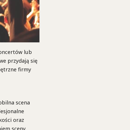
koncertów lub
we przydają się
ętrzne firmy
obilna scena
fesjonalne
kości oraz
ajem sceny.