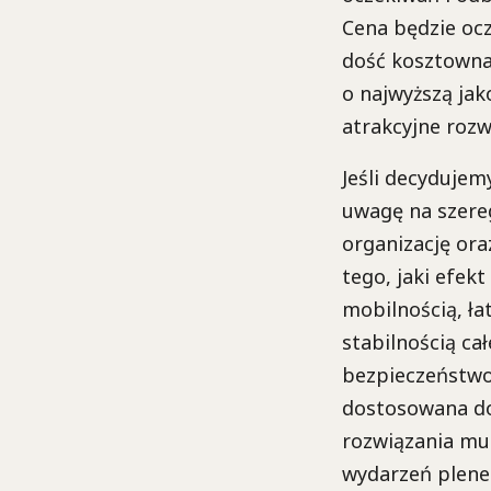
Cena będzie ocz
dość kosztowna 
o najwyższą jak
atrakcyjne roz
Jeśli decyduje
uwagę na szere
organizację ora
tego, jaki efek
mobilnością, ła
stabilnością ca
bezpieczeństwo
dostosowana do 
rozwiązania mus
wydarzeń plener