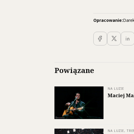
Opracowanie:
Darek
Powiązane
NA LUZIE
Maciej Ma
NA LUZIE, TRE