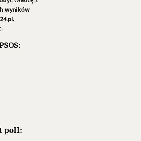
obyć władzę z
ch wyników
4.pl.
.
IPSOS:
 poll: