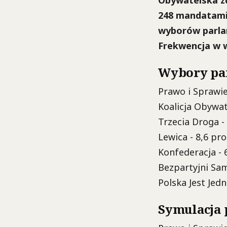
Obywatelska zd
248 mandatami 
wyborów parlam
Frekwencja w w
Wybory par
Prawo i Sprawie
Koalicja Obywat
Trzecia Droga -
Lewica - 8,6 pro
Konfederacja - 6
Bezpartyjni Sam
Polska Jest Jedn
Symulacja 