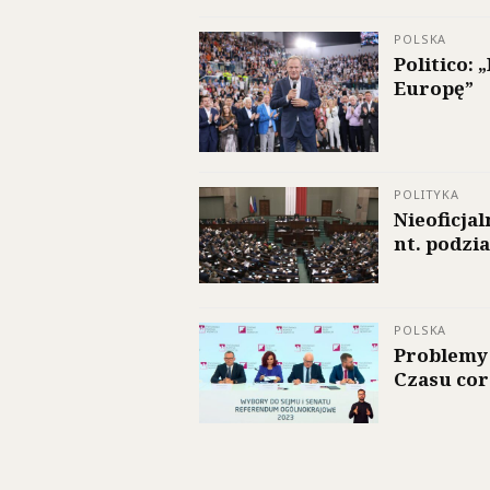
POLSKA
Politico:
Europę”
POLITYKA
Nieoficja
nt. podzi
POLSKA
Problemy 
Czasu cor