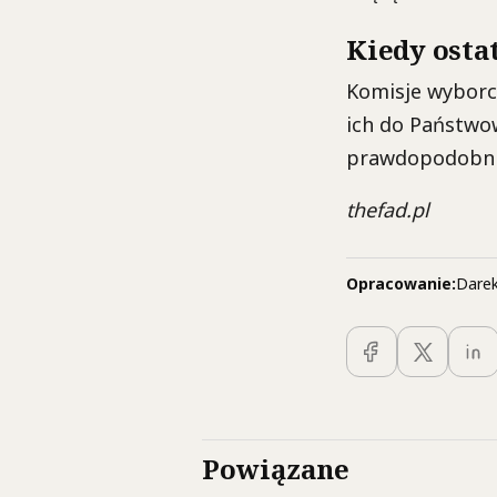
Kiedy osta
Komisje wyborcz
ich do Państwo
prawdopodobnie
thefad.pl
Opracowanie:
Darek
Powiązane