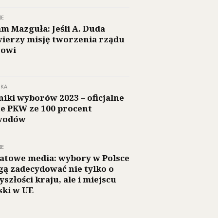
IE
m Mazguła: Jeśli A. Duda
ierzy misję tworzenia rządu
-owi
SKA
iki wyborów 2023 – oficjalne
e PKW ze 100 procent
wodów
IE
atowe media: wybory w Polsce
ą zadecydować nie tylko o
yszłości kraju, ale i miejscu
ski w UE