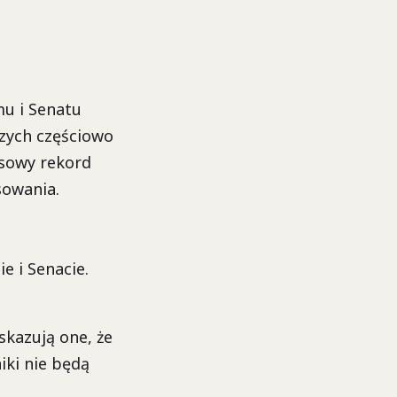
mu i Senatu
szych częściowo
asowy rekord
sowania.
e i Senacie.
kazują one, że
iki nie będą