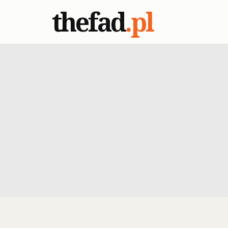
thefad
.pl