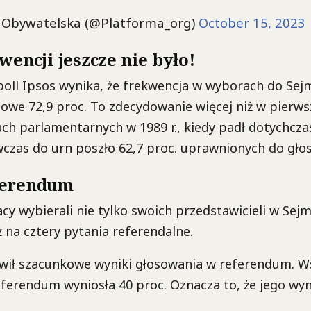
Obywatelska (@Platforma_org)
October 15, 2023
wencji jeszcze nie było!
poll Ipsos wynika, że frekwencja w wyborach do Sej
owe 72,9 proc. To zdecydowanie więcej niż w pierw
ch parlamentarnych w 1989 r., kiedy padł dotychcz
czas do urn poszło 62,7 proc. uprawnionych do gło
ferendum
cy wybierali nie tylko swoich przedstawicieli w Sejmi
 na cztery pytania referendalne.
wił szacunkowe wyniki głosowania w referendum. Ws
ferendum wyniosła 40 proc. Oznacza to, że jego wyn