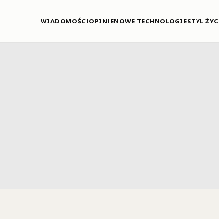
WIADOMOŚCI
OPINIE
NOWE TECHNOLOGIE
STYL ŻYC