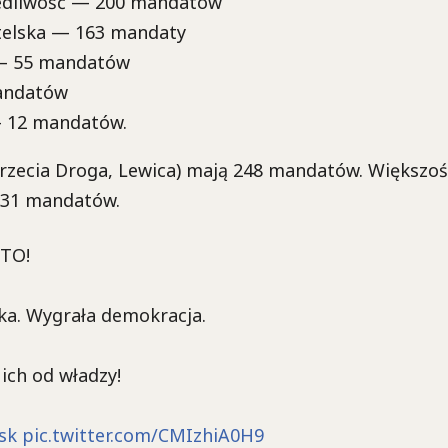
edliwość — 200 mandatów
telska — 163 mandaty
 — 55 mandatów
andatów
— 12 mandatów.
Trzecia Droga, Lewica) mają 248 mandatów. Większoś
231 mandatów.
TO!
ka. Wygrała demokracja.
ich od władzy!
sk
pic.twitter.com/CMIzhiA0H9