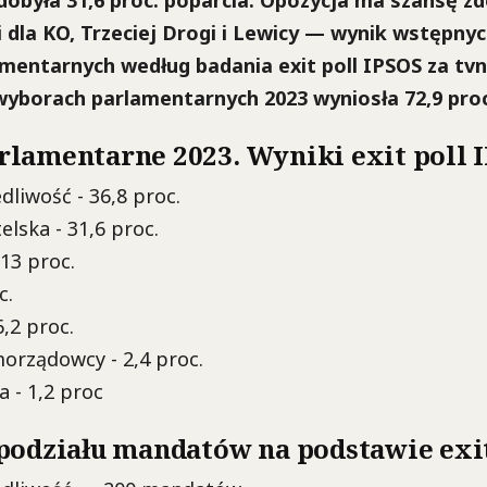
obyła 31,6 proc. poparcia. Opozycja ma szansę zd
dla KO, Trzeciej Drogi i Lewicy — wynik wstępny
entarnych według badania exit poll IPSOS za tvn2
yborach parlamentarnych 2023 wyniosła 72,9 proc
lamentarne 2023. Wyniki exit poll 
dliwość - 36,8 proc.
elska - 31,6 proc.
 13 proc.
c.
,2 proc.
orządowcy - 2,4 proc.
a - 1,2 proc
podziału mandatów na podstawie exit