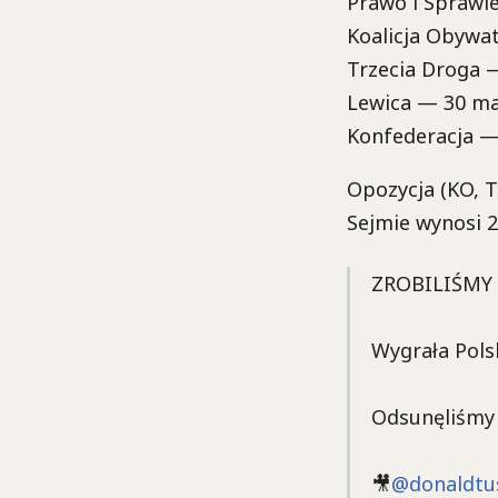
Prawo i Sprawi
Koalicja Obywa
Trzecia Droga
Lewica — 30 m
Konfederacja 
Opozycja (KO, 
Sejmie wynosi 
ZROBILIŚMY 
Wygrała Pols
Odsunęliśmy 
🎥
@donaldtu