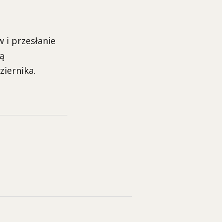
 i przesłanie
ą
iernika.