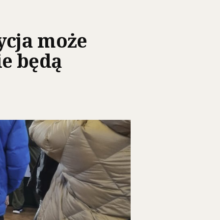
ycja może
ie będą