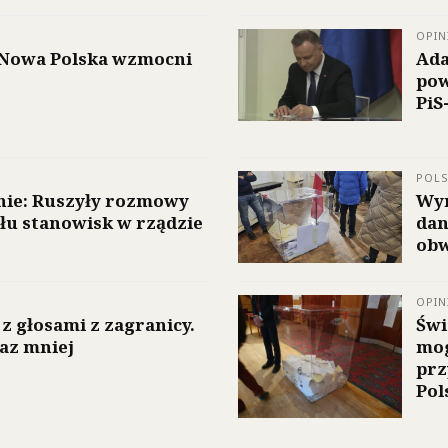
OPIN
 „Nowa Polska wzmocni
Ada
pow
PiS
POL
lnie: Ruszyły rozmowy
Wyn
ału stanowisk w rządzie
dan
ob
OPIN
z głosami z zagranicy.
Świ
az mniej
mog
prz
Pol