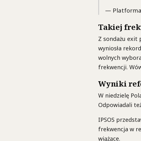
— Platforma
Takiej frek
Z sondażu exit 
wyniosła rekord
wolnych wybora
frekwencji. Wów
Wyniki re
W niedzielę Pola
Odpowiadali też
IPSOS przedsta
frekwencja w re
wiążące.