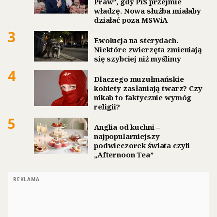
Praw”, gdy PiS przejmie
władzę. Nowa służba miałaby
działać poza MSWiA
3
Ewolucja na sterydach.
Niektóre zwierzęta zmieniają
się szybciej niż myślimy
4
Dlaczego muzułmańskie
kobiety zasłaniają twarz? Czy
nikab to faktycznie wymóg
religii?
5
Anglia od kuchni –
najpopularniejszy
podwieczorek świata czyli
„Afternoon Tea”
REKLAMA