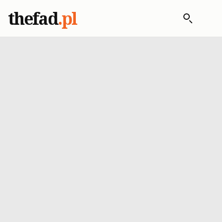
thefad
.pl