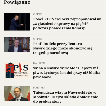
Powiązane
OPINIE
Poseł KO: Nawrocki zaproponował mi
„wyjaśnienie sprawy na pięści”
podczas posiedzenia komisji
OPINIE
Prof. Dudek: prezydentura
Nawrockiego może skończyć się
tragedią narodową
NA LUZIE
Skiba o Nawrockim: Mocz lepszy niż
piwo, życiorys brudniejszy niż klatka
pawianów
POLITYKA
Tajemnicza wizyta Nawrockiego w
Moskwie. Brejza składa doniesienie
do prokuratury