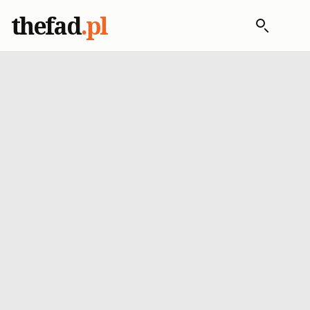
thefad
.pl