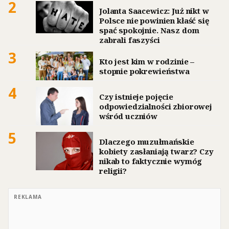
2
Jolanta Saacewicz: Już nikt w
Polsce nie powinien kłaść się
spać spokojnie. Nasz dom
zabrali faszyści
3
Kto jest kim w rodzinie –
stopnie pokrewieństwa
4
Czy istnieje pojęcie
odpowiedzialności zbiorowej
wśród uczniów
5
Dlaczego muzułmańskie
kobiety zasłaniają twarz? Czy
nikab to faktycznie wymóg
religii?
REKLAMA