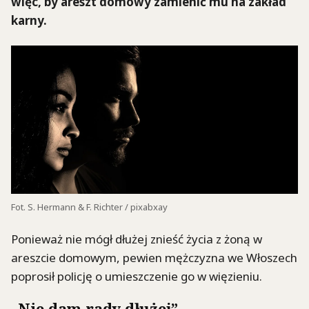
więc, by areszt domowy zamienić mu na zakład
karny.
Fot. S. Hermann & F. Richter / pixabxay
Ponieważ nie mógł dłużej znieść życia z żoną w
areszcie domowym, pewien mężczyzna we Włoszech
poprosił policję o umieszczenie go w więzieniu.
„Nie dam rady dłużej”