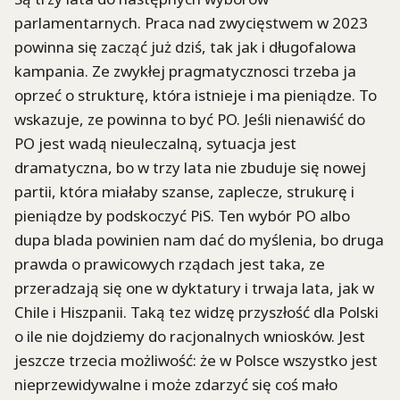
parlamentarnych. Praca nad zwycięstwem w 2023
powinna się zacząć już dziś, tak jak i długofalowa
kampania. Ze zwykłej pragmatycznosci trzeba ja
oprzeć o strukturę, która istnieje i ma pieniądze. To
wskazuje, ze powinna to być PO. Jeśli nienawiść do
PO jest wadą nieuleczalną, sytuacja jest
dramatyczna, bo w trzy lata nie zbuduje się nowej
partii, która miałaby szanse, zaplecze, strukurę i
pieniądze by podskoczyć PiS. Ten wybór PO albo
dupa blada powinien nam dać do myślenia, bo druga
prawda o prawicowych rządach jest taka, ze
przeradzają się one w dyktatury i trwaja lata, jak w
Chile i Hiszpanii. Taką tez widzę przyszłość dla Polski
o ile nie dojdziemy do racjonalnych wniosków. Jest
jeszcze trzecia możliwość: że w Polsce wszystko jest
nieprzewidywalne i może zdarzyć się coś mało