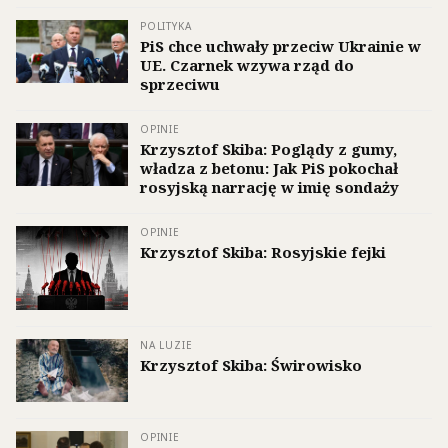
POLITYKA
PiS chce uchwały przeciw Ukrainie w
UE. Czarnek wzywa rząd do
sprzeciwu
OPINIE
Krzysztof Skiba: Poglądy z gumy,
władza z betonu: Jak PiS pokochał
rosyjską narrację w imię sondaży
OPINIE
Krzysztof Skiba: Rosyjskie fejki
NA LUZIE
Krzysztof Skiba: Świrowisko
OPINIE