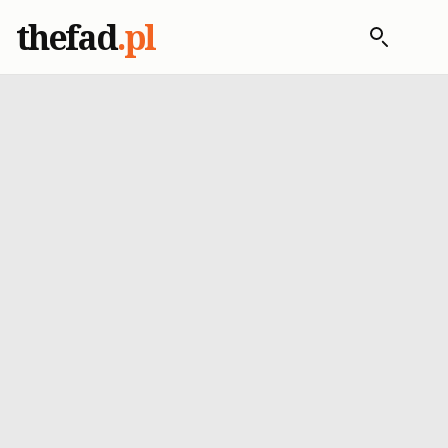
thefad
.pl