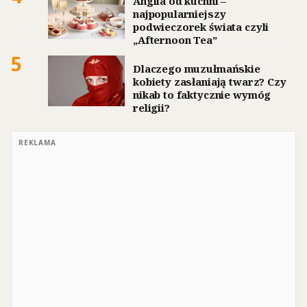
Anglia od kuchni –
najpopularniejszy
podwieczorek świata czyli
„Afternoon Tea”
5
Dlaczego muzułmańskie
kobiety zasłaniają twarz? Czy
nikab to faktycznie wymóg
religii?
REKLAMA