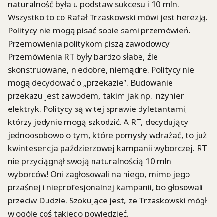
naturalność była u podstaw sukcesu i 10 mln.
Wszystko to co Rafał Trzaskowski mówi jest herezją.
Politycy nie mogą pisać sobie sami przemówień.
Przemowienia politykom piszą zawodowcy.
Przemówienia RT były bardzo słabe, źle
skonstruowane, niedobre, niemądre. Politycy nie
mogą decydować o „przekazie”. Budowanie
przekazu jest zawodem, takim jak np. inżynier
elektryk. Politycy są w tej sprawie dyletantami,
którzy jedynie mogą szkodzić. A RT, decydujący
jednoosobowo o tym, które pomysły wdrażać, to już
kwintesencja paździerzowej kampanii wyborczej. RT
nie przyciągnął swoją naturalnością 10 mln
wyborców! Oni zagłosowali na niego, mimo jego
przaśnej i nieprofesjonalnej kampanii, bo głosowali
przeciw Dudzie. Szokujące jest, ze Trzaskowski mógł
w ogóle coś takiego powiedzieć.