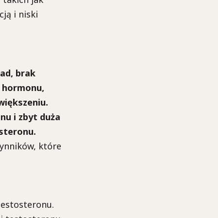
ą i niski
ad, brak
o hormonu,
większeniu.
nu i zbyt duża
steronu.
zynników, które
estosteronu.