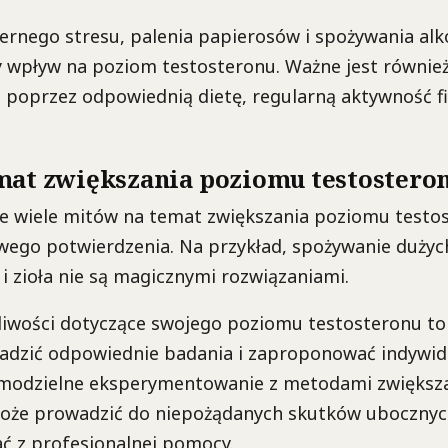
ernego stresu, palenia papierosów i spożywania al
 wpływ na poziom testosteronu. Ważne jest również
 poprzez odpowiednią dietę, regularną aktywność fi
mat zwiększania poziomu testostero
eje wiele mitów na temat zwiększania poziomu testo
ego potwierdzenia. Na przykład, spożywanie dużych
i zioła nie są magicznymi rozwiązaniami.
pliwości dotyczące swojego poziomu testosteronu t
dzić odpowiednie badania i zaproponować indywid
amodzielne eksperymentowanie z metodami zwiększ
oże prowadzić do niepożądanych skutków ubocznyc
ć z profesjonalnej pomocy.