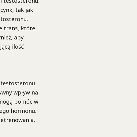
 testosteronu,
cynk, tak jak
stosteronu.
 trans, które
nież, aby
ącą ilość
testosteronu.
tywny wpływ na
a mogą pomóc w
tego hormonu.
zetrenowania,