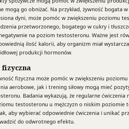
kty spożywcze mogą pomóc w zwiększeniu produkcji
e mogą go obniżać. Na przykład, żywność bogata w 
 nasiona dyni, może pomóc w zwiększeniu poziomu te
edzenia przetworzonego, bogatego w cukry i tłuszcze
egatywnie na poziom testosteronu. Ważne jest rów
wiednią ilość kalorii, aby organizm miał wystarczaj
widłowej produkcji hormonów.
fizyczna
wność fizyczna może pomóc w zwiększeniu poziomu 
nia aerobowe, jak i trening siłowy mogą mieć pozy
osteronu. Badania wykazują, że regularne ćwiczeni
ziomu testosteronu u mężczyzn o niskim poziomie 
ak, aby wybierać odpowiednie ćwiczenia i unikać pr
wadzić do odwrotnego efektu.