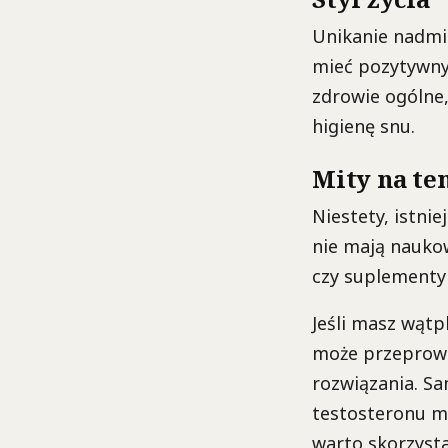
Unikanie nadmi
mieć pozytywny
zdrowie ogólne,
higienę snu.
Mity na te
Niestety, istni
nie mają naukow
czy suplementy 
Jeśli masz wąt
może przeprowa
rozwiązania. S
testosteronu m
warto skorzysta