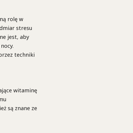
ną rolę w
dmiar stresu
e jest, aby
 nocy.
przez techniki
ające witaminę
omu
ież są znane ze