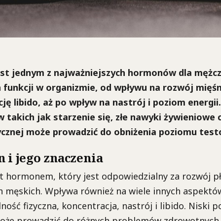
st jednym z najważniejszych hormonów dla mężczy
 funkcji w organizmie, od wpływu na rozwój mięśni
ję libido, aż po wpływ na nastrój i poziom energii
 takich jak starzenie się, złe nawyki żywieniowe 
ycznej może prowadzić do obniżenia poziomu test
 i jego znaczenia
t hormonem, który jest odpowiedzialny za rozwój pł
h męskich. Wpływa również na wiele innych aspektó
ność fizyczna, koncentracja, nastrój i libido. Niski 
oże prowadzić do różnych problemów zdrowotnych, 