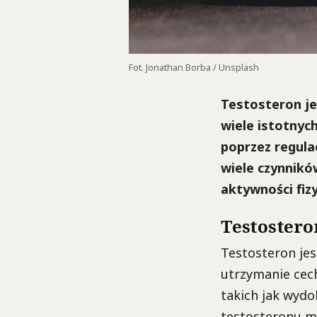
Fot. Jonathan Borba / Unsplash
Testosteron je
wiele istotnych
poprzez regulac
wiele czynników
aktywności fiz
Testosteron
Testosteron jes
utrzymanie cec
takich jak wydol
testosteronu m