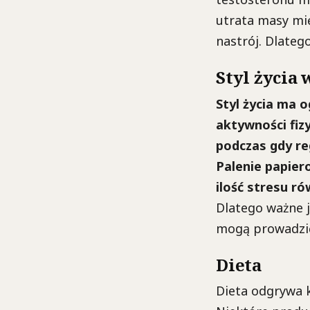
utrata masy mię
nastrój. Dlateg
Styl życia
Styl życia ma 
aktywności fiz
podczas gdy re
Palenie papier
ilość stresu r
Dlatego ważne j
mogą prowadzić
Dieta
Dieta odgrywa 