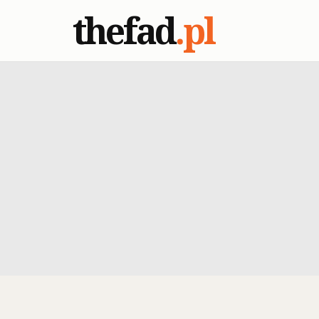
thefad
.pl