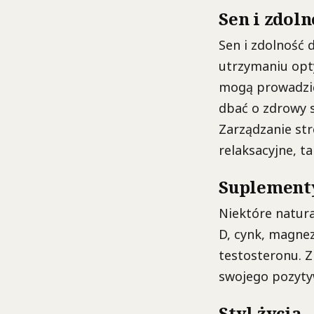
Sen i zdoln
Sen i zdolność 
utrzymaniu opt
mogą prowadzić
dbać o zdrowy s
Zarządzanie str
relaksacyjne, t
Suplementy
Niektóre natur
D, cynk, magne
testosteronu. Z
swojego pozyty
Styl życia