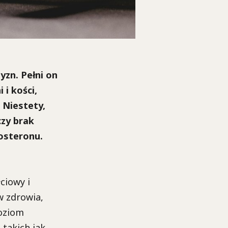
zn. Pełni on
 i kości,
. Niestety,
czy brak
osteronu.
ciowy i
w zdrowia,
poziom
takich jak