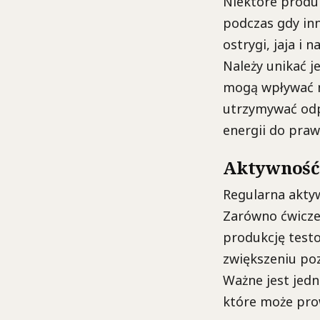
Niektóre produ
podczas gdy inn
ostrygi, jaja i
Należy unikać j
mogą wpływać n
utrzymywać odpo
energii do pra
Aktywność 
Regularna akty
Zarówno ćwicze
produkcję test
zwiększeniu po
Ważne jest jedn
które może pro