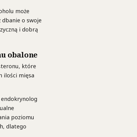
koholu może
 dbanie o swoje
zyczną i dobrą
nu obalone
steronu, które
 ilości mięsa
o endokrynolog
ualne
ania poziomu
h, dlatego