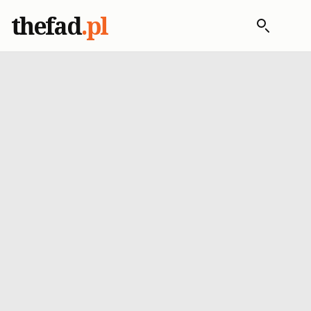
thefad
.pl