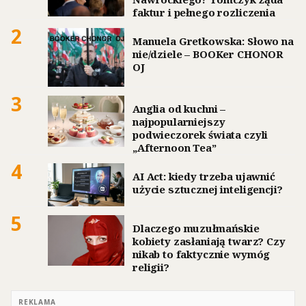
faktur i pełnego rozliczenia
2
Manuela Gretkowska: Słowo na
nie/dziele – BOOKer CHONOR
OJ
3
Anglia od kuchni –
najpopularniejszy
podwieczorek świata czyli
„Afternoon Tea”
4
AI Act: kiedy trzeba ujawnić
użycie sztucznej inteligencji?
5
Dlaczego muzułmańskie
kobiety zasłaniają twarz? Czy
nikab to faktycznie wymóg
religii?
REKLAMA