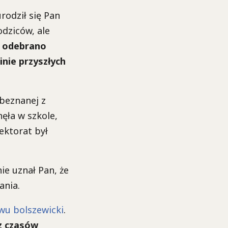
urodził się Pan
dziców, ale
e odebrano
inie przyszłych
obeznanej z
ęła w szkole,
tektorat był
ie uznał Pan, że
ania.
owu bolszewicki
.
 z czasów