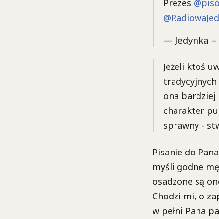
Prezes
@piso
@RadiowaJed
— Jedynka –
Jeżeli ktoś u
tradycyjnych
ona bardziej 
charakter pub
sprawny - stw
Pisanie do Pana
myśli godne męż
osadzone są one
Chodzi mi, o z
w pełni Pana p