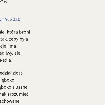
y" w
ly 19, 2020
ie, która broni
tak, żeby była
eje i ma
liwy, ale i
Radia.
edział złote
głęboko
ęboko słuszne.
dnak zrozumieć
 schowane.