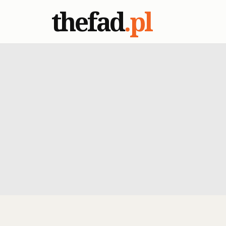
thefad
.pl