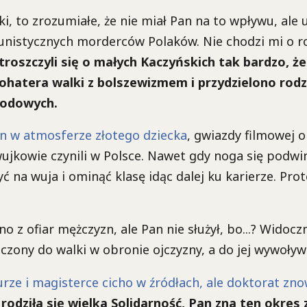
ki, to zrozumiałe, że nie miał Pan na to wpływu, ale 
unistycznych morderców Polaków. Nie chodzi mi o ro
troszczyli się o małych Kaczyńskich tak bardzo, ż
bohatera walki z bolszewizmem i przydzielono rodz
rodowych.
an w atmosferze złotego dziecka
, gwiazdy filmowej 
wujkowie czynili w Polsce. Nawet gdy noga się podwin
ć na wuja i ominąć klasę idąc dalej ku karierze. Pro
 z ofiar mężczyzn, ale Pan nie służył, bo...? Widoczn
aczony do walki w obronie ojczyzny, a do jej wywoływ
rze i magisterce cicho w źródłach, ale doktorat zn
rodziła się wielka Solidarność, Pan zna ten okres