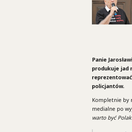
Panie Jarosławi
produkuje jad
reprezentować 
policjantów.
Kompletnie by m
medialne po wyj
warto być Polaki