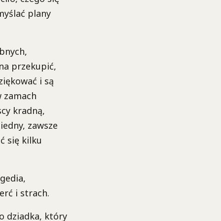
myślać plany
bnych,
na przekupić,
ziękować i są
 w zamach
cy kradną,
biedny, zawsze
 się kilku
gedia,
rć i strach.
 dziadka, który