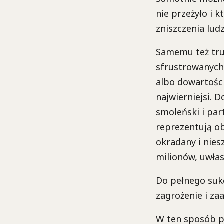
nie przeżyło i 
zniszczenia lud
Samemu też tru
sfrustrowanych 
albo dowartości
najwierniejsi. 
smoleński i pa
reprezentują ob
okradany i nies
milionów, uwłas
Do pełnego suk
zagrożenie i za
W ten sposób p