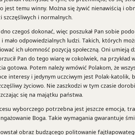
kto jest temu winny. Można się żywić nienawiścią i ob
zi szczęśliwych i normalnych.
dno czegoś dokonać, więc poszukał Pan sobie podo
i mało odpowiedzialnych ludzi. Takich, których moż
ować ich ułomność pozycją społeczną. Oni umieją d
Dorzucił Pan do tego wiarę w cokolwiek, na przykład
rtia gotowa. Potem należy wmówić Polakom, że wszys
ce interesy i jedynym uczciwym jest Polak-katolik, 
zczęśliwy życiowo. Nie zaszkodzi w tym czasie dorobić
zczając się na majątku państwa.
cesu wyborczego potrzebna jest jeszcze emocja, tra
angażowanie Boga. Takie wymagania gwarantuje śmie
owstał obraz budzącego politowanie fajtłapowatego