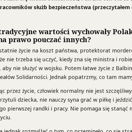
racowników służb bezpieczeństwa (przeczytałem 
 tradycyjne wartości wychowały Polak
ma prawo pouczać innych?
statnie życie na koszt państwa, protektorat morder
e nie trzeba się uczyć, kiedy zna się ministra i robie
, aby nie służyć w wojsku. Potem łatwe życie z Balbin
eałów Solidarności. Jednak popatrzmy, co tam mamy
c przez życie, człowiek normalny nie jest szczęśliw
przytuli dziecka, nie nauczy syna grać w piłkę i jeździ
go pierwszej randki i pracy. Nie pomaga się stanąć
yciu.
jednak rozmyślać o tym, co przeminęło, co się strac