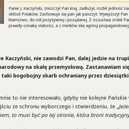
Panie J. Kaczyński, zniszczył Pan kraj, zadłużył, rozbił jedność na
skłócił Polaków. Zachowuje się pan jak pasożyt. Wywyższył Pan
kłamstwo, do roli pozytywnej i pożądanej. Z oszustwa zrobił Pan
prawdy oznakę słabości, a z mediów siłę agresji propagandowej
e Kaczyński, nie zawodzi Pan, dalej jedzie na trupi
 narodowy na skalę przemysłową. Zastanawiam si
taki bogobojny skarb ochraniany przez dziesiątki
nie to nie interesowało, gdyby nie kolejne Pańskie
ściu ze schronu wyborczego i stwierdzeniu, że
„Jeże
em, to musi być po tej stronie, która broni tradycyjn