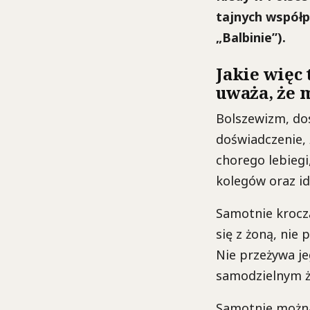
tajnych współp
„Balbinie”).
Jakie więc
uważa, że 
Bolszewizm, do
doświadczenie, ż
chorego lebiegi
kolegów oraz id
Samotnie kroczą
się z żoną, nie 
Nie przeżywa je
samodzielnym ż
Samotnie można 