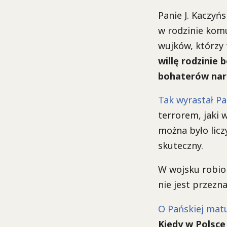
Panie J. Kaczyńs
w rodzinie kom
wujków, którzy
willę rodzinie 
bohaterów na
Tak wyrastał P
terrorem, jaki 
można było liczy
skuteczny.
W wojsku robiono
nie jest przezn
O Pańskiej matu
Kiedy w Polsce 