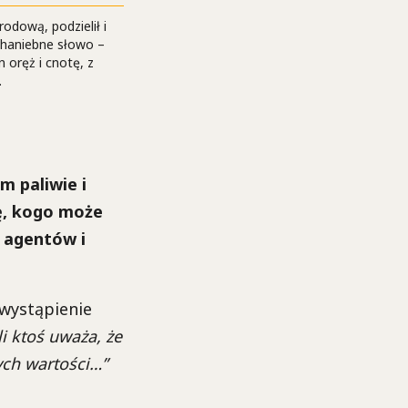
rodową, podzielił i
 haniebne słowo –
 oręż i cnotę, z
.
m paliwie i
ę, kogo może
 agentów i
 wystąpienie
li ktoś uważa, że
ych wartości…”