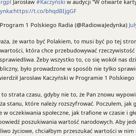
rgpl
Jarosław
#Kaczyński
w audycji "W otwarte kart
ynka
:
https://t.co/bhqdBIjgGF
 Program 1 Polskiego Radia (@RadiowaJedynka)
Ju
waża, że warto być Polakiem, to musi być po tej stron
 wartości, która chce przebudowywać rzeczywistość 
sprawiedliwa. Żeby wszystko to, co się wokół nas dzi
liczny, było prowadzone w sposób nie tylko sprawied
ierdził Jarosław Kaczyński w Programie 1 Polskiego 
 to strata czasu, gdyby nie to, że Pan znowu wypowi
a stanu, które należy rozszyfrować. Poczułem, jak 
 w oczekiwania społeczne, jak trafione w czasie i gł
apowiedź poszukiwania wartość narodowych. Aby je
aliwo życiowe, chciałbym przeszukać wartości w nim