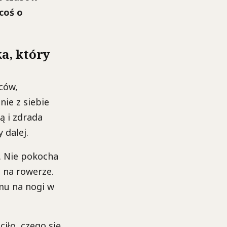
coś o
a, który
ców,
nie z siebie
ą i zdrada
 dalej.
y. Nie pokocha
ć na rowerze.
 mu na nogi w
iło, czego się