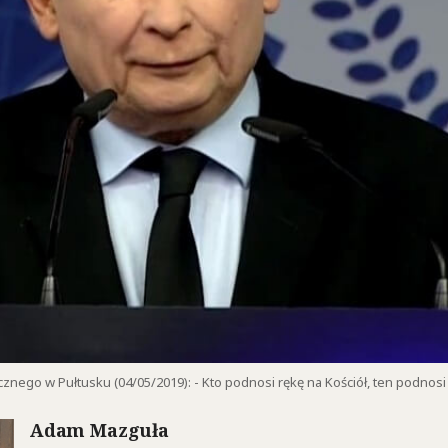
cznego w Pułtusku (04/05/2019): - Kto podnosi rękę na Kościół, ten podnosi
Adam Mazguła