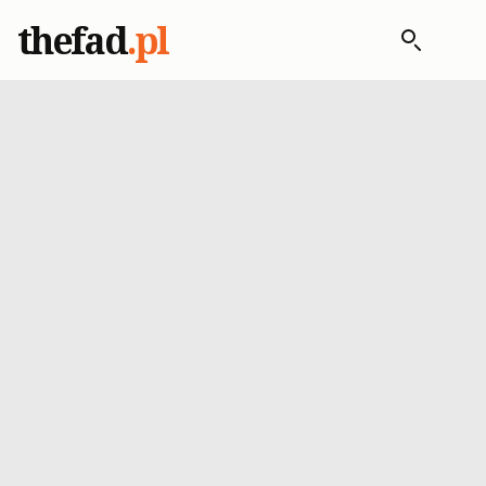
thefad
.pl