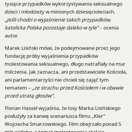
tysiące przypadków wykorzystywania seksualnego
dzieci i młodzieży w minionych dziesięcioleciach.
„Jeśli chodzi o wyjaśnienie takich przypadków,
katolicka Polska pozostaje daleko w tyle”
– ocenia
autor.
Marek Lisiński mówi, że podejmowane przez jego
fundację próby wyjaśnienia przypadków
molestowania seksualnego, długo natrafiały na mur
milczenia. Jak zaznacza, ani przedstawiciele Kościoła,
ani parlamentarzyści nie chcieli się zająć tym
tematem –
„ze strachu przed Kościołem i w obawie
przed utratą głosów”.
Florian Hassel wyjaśnia, że losy Marka Lisińskiego
posłużyły za kanwę scenariusza filmu „Kler”
Wojciecha Smarzowskiego. Film obejrzało ponad 5
mln widzów, a temat molestowania stał się