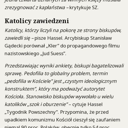
zrezygnować z kapłaństwa –
krytykuje SZ.
Katolicy zawiedzeni
Katolicy, którzy liczyli na pokorę ze strony biskupów,
zawiedli się –
pisze Hassel. Arcybiskup Stanisław
Gądecki porównał „Kler” do propagandowego filmu
nazistowskiego „Jud Suess”.
Przedstawiając wyniki ankiety, biskupi bagatelizowali
sprawę. Pedofilia to globalny problem, termin
„pedofilia w Kościele” jest „czystym ideologicznym
konstruktem”, który ma podważyć autorytet
Kościoła. Stanowisko biskupów wywołało u wielu
katolików „szok i oburzenie”
– cytuje Hassel
„Tygodnik Powszechny”. Przypomina, że przed
upadkiem komunizmu Kościół cieszył się zaufaniem
niemal 90 proc. Polaków, obecnie tylko 54 proc.