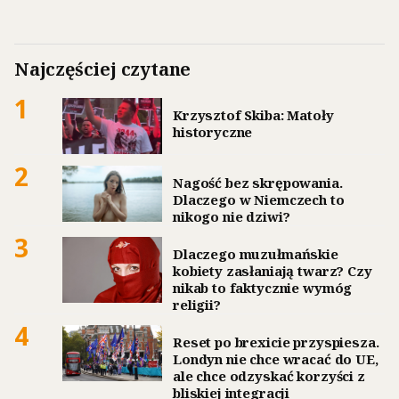
Najczęściej czytane
1
Krzysztof Skiba: Matoły
historyczne
2
Nagość bez skrępowania.
Dlaczego w Niemczech to
nikogo nie dziwi?
3
Dlaczego muzułmańskie
kobiety zasłaniają twarz? Czy
nikab to faktycznie wymóg
religii?
4
Reset po brexicie przyspiesza.
Londyn nie chce wracać do UE,
ale chce odzyskać korzyści z
bliskiej integracji