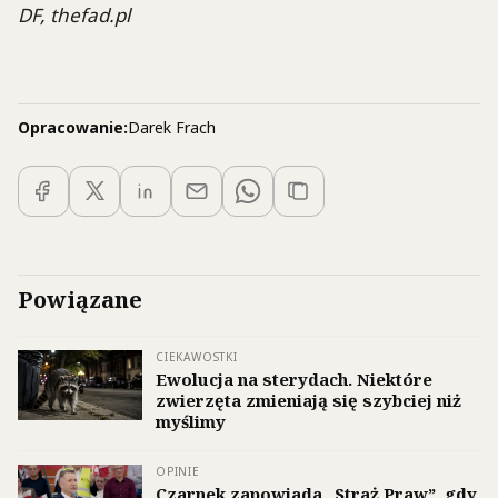
DF, thefad.pl
Opracowanie:
Darek Frach
Powiązane
CIEKAWOSTKI
Ewolucja na sterydach. Niektóre
zwierzęta zmieniają się szybciej niż
myślimy
OPINIE
Czarnek zapowiada „Straż Praw”, gdy