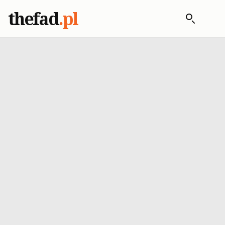
thefad
.pl