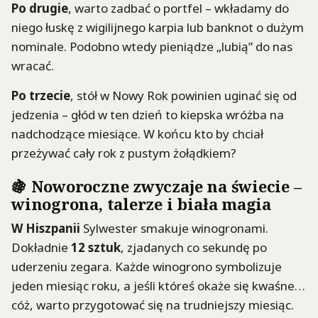
Po drugie
, warto zadbać o portfel – wkładamy do
niego łuskę z wigilijnego karpia lub banknot o dużym
nominale. Podobno wtedy pieniądze „lubią” do nas
wracać.
Po trzecie
, stół w Nowy Rok powinien uginać się od
jedzenia – głód w ten dzień to kiepska wróżba na
nadchodzące miesiące. W końcu kto by chciał
przeżywać cały rok z pustym żołądkiem?
🍇 Noworoczne zwyczaje na świecie –
winogrona, talerze i biała magia
W Hiszpanii
Sylwester smakuje winogronami.
Dokładnie
12 sztuk
, zjadanych co sekundę po
uderzeniu zegara. Każde winogrono symbolizuje
jeden miesiąc roku, a jeśli któreś okaże się kwaśne…
cóż, warto przygotować się na trudniejszy miesiąc.