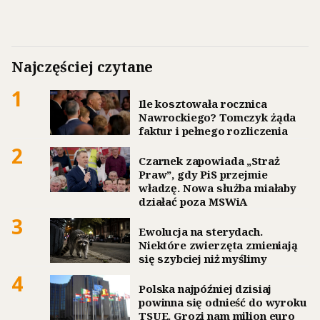
Najczęściej czytane
1
Ile kosztowała rocznica
Nawrockiego? Tomczyk żąda
faktur i pełnego rozliczenia
2
Czarnek zapowiada „Straż
Praw”, gdy PiS przejmie
władzę. Nowa służba miałaby
działać poza MSWiA
3
Ewolucja na sterydach.
Niektóre zwierzęta zmieniają
się szybciej niż myślimy
4
Polska najpóźniej dzisiaj
powinna się odnieść do wyroku
TSUE. Grozi nam milion euro