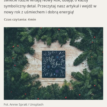
świecie ludzie witają Nowy Rok, dbając o każdy
symboliczny detal. Przeczytaj nasz artykuł i wejdź w
nowy rok z uśmiechem i dobrą energią!
Czas czytania: 4 min
Fot. Annie Spratt / Unsplash