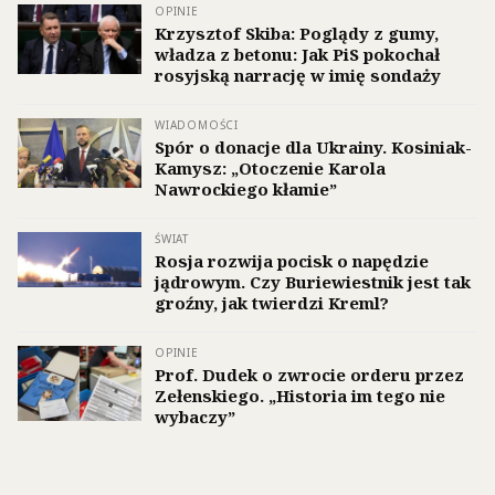
OPINIE
Krzysztof Skiba: Poglądy z gumy,
władza z betonu: Jak PiS pokochał
rosyjską narrację w imię sondaży
WIADOMOŚCI
Spór o donacje dla Ukrainy. Kosiniak-
Kamysz: „Otoczenie Karola
Nawrockiego kłamie”
ŚWIAT
Rosja rozwija pocisk o napędzie
jądrowym. Czy Buriewiestnik jest tak
groźny, jak twierdzi Kreml?
OPINIE
Prof. Dudek o zwrocie orderu przez
Zełenskiego. „Historia im tego nie
wybaczy”