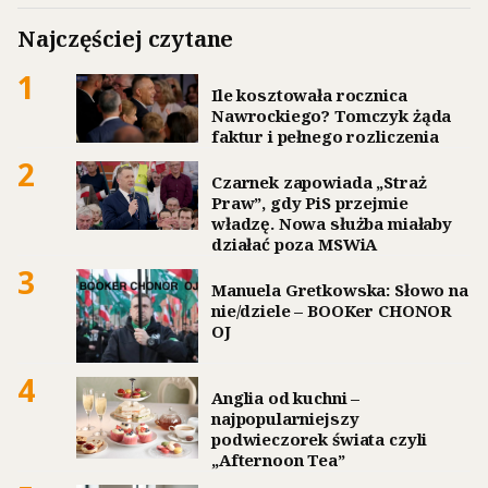
Najczęściej czytane
1
Ile kosztowała rocznica
Nawrockiego? Tomczyk żąda
faktur i pełnego rozliczenia
2
Czarnek zapowiada „Straż
Praw”, gdy PiS przejmie
władzę. Nowa służba miałaby
działać poza MSWiA
3
Manuela Gretkowska: Słowo na
nie/dziele – BOOKer CHONOR
OJ
4
Anglia od kuchni –
najpopularniejszy
podwieczorek świata czyli
„Afternoon Tea”