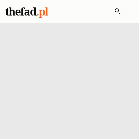
thefad
.pl