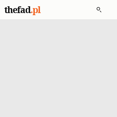
thefad
.pl