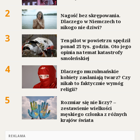
2
Nagość bez skrępowania.
Dlaczego w Niemczech to
nikogo nie dziwi?
3
Ten pilot w powietrzu spędził
ponad 25 tys. godzin. Oto jego
opinia na temat katastrofy
smoleńskiej
4
Dlaczego muzułmańskie
kobiety zasłaniają twarz? Czy
nikab to faktycznie wymóg
religii?
5
Rozmiar się nie liczy? –
zestawienie wielkości
męskiego członka z różnych
krajów świata
REKLAMA