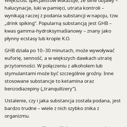
Większość specjalistów wskazuje, że silne objawy –
halucynacje, luki w pamięci, utrata kontroli –
wynikają raczej z podania substancji w napoju, tzw.
„drink spiking”. Popularną substancją jest GHB –
kwas gamma-hydroksymaślanowy – znany jako
płynny ecstasy lub krople K.O.
GHB działa po 10–30 minutach, może wywoływać
euforię, senność, a w większych dawkach utratę
przytomności. W połączeniu z alkoholem lub
stymulantami może być szczególnie groźny. Inne
stosowane substancje to ketamina oraz
benzodiazepiny („tranquilizery”).
Ustalenie, czy i jaka substancja została podana, jest
bardzo trudne – wiele z nich szybko znika z
organizmu.