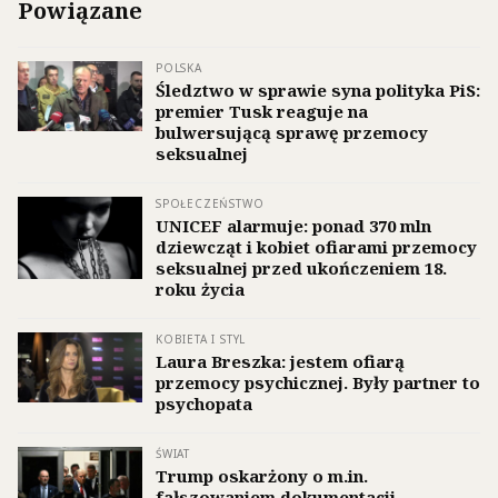
Powiązane
POLSKA
Śledztwo w sprawie syna polityka PiS:
premier Tusk reaguje na
bulwersującą sprawę przemocy
seksualnej
SPOŁECZEŃSTWO
UNICEF alarmuje: ponad 370 mln
dziewcząt i kobiet ofiarami przemocy
seksualnej przed ukończeniem 18.
roku życia
KOBIETA I STYL
Laura Breszka: jestem ofiarą
przemocy psychicznej. Były partner to
psychopata
ŚWIAT
Trump oskarżony o m.in.
fałszowaniem dokumentacji