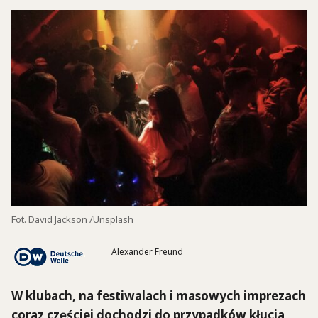
Fot. David Jackson /Unsplash
Alexander Freund
W klubach, na festiwalach i masowych imprezach
coraz częściej dochodzi do przypadków kłucia