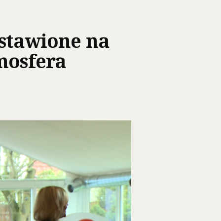
astawione na
mosfera