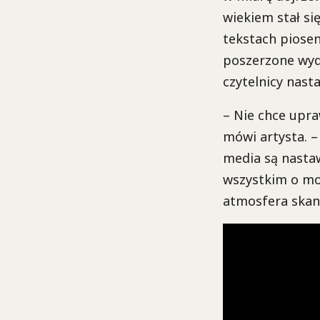
wiekiem stał si
tekstach piosen
poszerzone wyda
czytelnicy nast
– Nie chce upra
mówi artysta. –
media są nastaw
wszystkim o moi
atmosfera skan