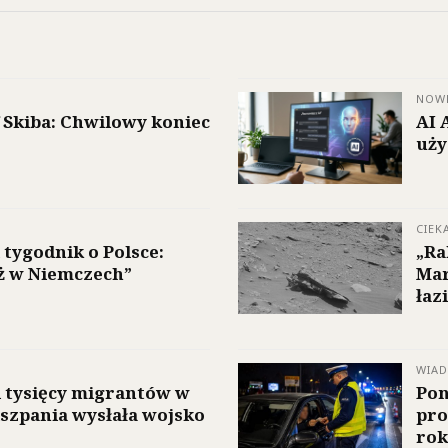
NOW
 Skiba: Chwilowy koniec
AI 
uży
CIEK
 tygodnik o Polsce:
„Ra
iż w Niemczech”
Mar
łaz
WIA
i tysięcy migrantów w
Pon
iszpania wysłała wojsko
pro
rok