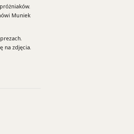
 próżniaków.
 mówi Muniek
mprezach.
 na zdjęcia.