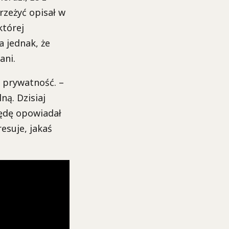
rzeżyć opisał w
której
a jednak, że
ani.
 prywatność. –
ną. Dzisiaj
będę opowiadał
esuje, jakaś