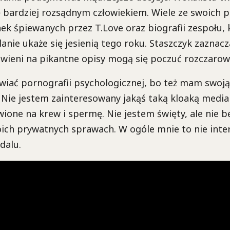
ę bardziej rozsądnym człowiekiem. Wiele ze swoich p
ek śpiewanych przez T.Love oraz biografii zespołu, 
nie ukaże się jesienią tego roku. Staszczyk zaznacz
awieni na pikantne opisy mogą się poczuć rozczarow
wiać pornografii psychologicznej, bo też mam swoją
 Nie jestem zainteresowany jakąś taką kloaką medial
ione na krew i spermę. Nie jestem święty, ale nie 
ch prywatnych sprawach. W ogóle mnie to nie inter
dalu.