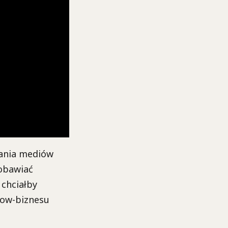
wania mediów
 obawiać
 chciałby
show-biznesu