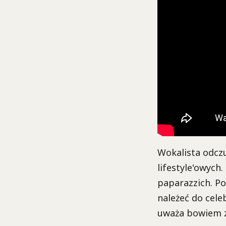
Wokalista odczu
lifestyle'owych.
paparazzich. Po
należeć do cele
uważa bowiem z