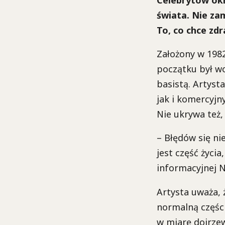
Celebrytów okr
świata. Nie za
To, co chce zd
Założony w 1982
początku był wo
basistą. Artyst
jak i komercyjny
Nie ukrywa też,
– Błędów się ni
jest część życi
informacyjnej N
Artysta uważa, 
normalną części
w miarę dojrzew