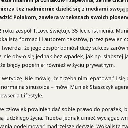
eśla mianem próżniaków i zapewnia, że nie chce n
mierza też nadmiernie dzielić się z mediami swoją
radzić Polakom, zawiera w tekstach swoich piosen
 roku zespół T.Love świętuje 35-lecie istnienia. Mun
kalistą formacji i autorem tekstów, przez pewien c
a twierdzi, że jego zespół odniósł duży sukces zarówn
, nie obyło się jednak bez wpadek, jak np. słabszej j
 że błędy popełniał również w życiu prywatnym.
e wstydzę. Nie mówię, że trzeba nimi epatować i się c
a, normalna sinusoida – mówi Muniek Staszczyk agenc
ewseria Lifestyle.
że człowiek powinien dać sobie prawo do porażek, b
ą ludzkiego życia. Trzeba jednak umieć wyciągać wni
ania podejmować mądrzejsze decyzje. Wokalista twi