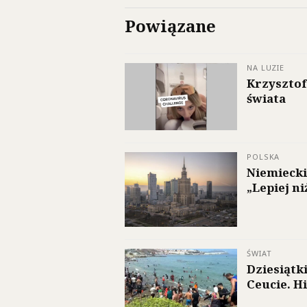
Powiązane
NA LUZIE
Krzysztof
świata
POLSKA
Niemiecki
„Lepiej n
ŚWIAT
Dziesiątk
Ceucie. H