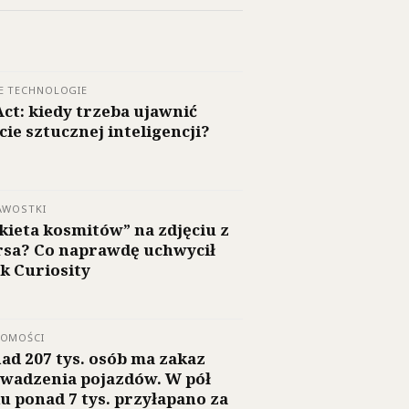
E TECHNOLOGIE
Act: kiedy trzeba ujawnić
cie sztucznej inteligencji?
AWOSTKI
kieta kosmitów” na zdjęciu z
sa? Co naprawdę uchwycił
ik Curiosity
DOMOŚCI
ad 207 tys. osób ma zakaz
wadzenia pojazdów. W pół
u ponad 7 tys. przyłapano za