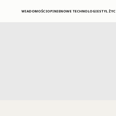
WIADOMOŚCI
OPINIE
NOWE TECHNOLOGIE
STYL ŻYC