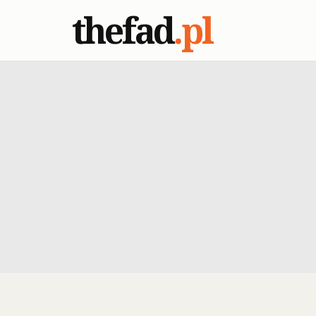
thefad
.pl