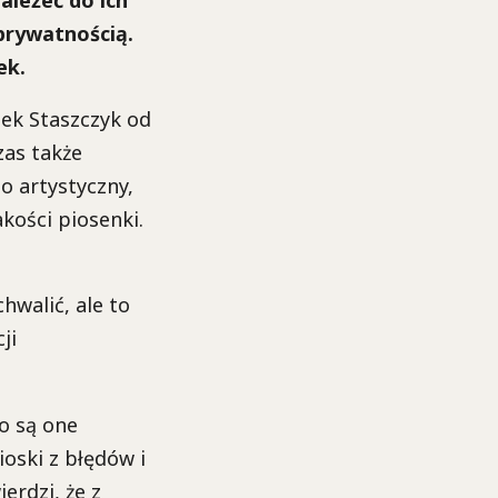
ależeć do ich
 prywatnością.
ek.
iek Staszczyk od
zas także
o artystyczny,
akości piosenki.
hwalić, ale to
ji
o są one
oski z błędów i
erdzi, że z