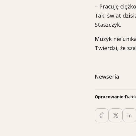
– Pracuję ciężk
Taki świat dzis
Staszczyk.
Muzyk nie unika
Twierdzi, że sz
Newseria
Opracowanie:
Darek