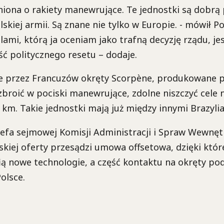
iona o rakiety manewrujące. Te jednostki są dobrą
skiej armii. Są znane nie tylko w Europie. - mówił Po
alami, którą ja oceniam jako trafną decyzję rządu, je
ć politycznego resetu – dodaje.
przez Francuzów okręty Scorpène, produkowane p
broić w pociski manewrujące, zdolne niszczyć cele
km. Takie jednostki mają już między innymi Brazylia, 
efa sejmowej Komisji Administracji i Spraw Wewnęt
kiej oferty przesądzi umowa offsetowa, dzięki któr
ią nowe technologie, a część kontaktu na okręty p
olsce.