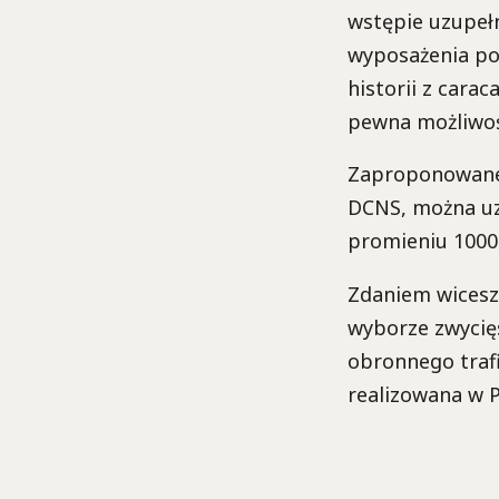
wstępie uzupełn
wyposażenia pol
historii z carac
pewna możliwoś
Zaproponowane 
DCNS, można uz
promieniu 1000 
Zdaniem wicesz
wyborze zwycięs
obronnego traf
realizowana w P