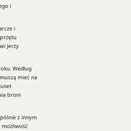
ego i
rcze i
sprzętu
wi Jerzy
roku. Według
 muszą mieć na
kuset
nia broni
pólnie z innym
 możliwość