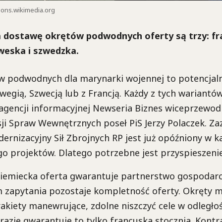
ons.wikimedia.org
 dostawę okrętów podwodnych oferty są trzy: fr
weska i szwedzka.
w podwodnych dla marynarki wojennej to potencjaln
egią, Szwecją lub z Francją. Każdy z tych wariantó
agencji informacyjnej Newseria Biznes wiceprzewod
i Spraw Wewnętrznych poseł PiS Jerzy Polaczek. Za
rnizacyjny Sił Zbrojnych RP jest już opóźniony w 
go projektów. Dlatego potrzebne jest przyspieszenie
iemiecka oferta gwarantuje partnerstwo gospodarcz
m zapytania pozostaje kompletność oferty. Okręty 
kiety manewrujące, zdolne niszczyć cele w odległoś
razie gwarantuje to tylko francuska stocznia. Kontr