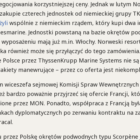
gocjowania korzystniejszej ceny. Jednak w lutym 
zakupie czterech jednostek od niemieckiej grupy T
żyli
wspólnie z niemieckim rządem, który kupi dwa 
desmarine. Jednostki powstaną na bazie okrętów p
 wyposażeniu mają już m.in. Włochy. Norweski resor
ska również może się przyłączyć do tego zamówienia
Polsce przez ThyssenKrupp Marine Systems nie są
akiety manewrujące – przez co oferta jest niekompl
m wiceszefa sejmowej Komisji Spraw Wewnętrznych 
ż bardzo poważnie przyjrzeć się ofercie Francji, któ
one przez MON. Ponadto, współpraca z Francją był
nkach dyplomatycznych po zerwaniu kontraktu na z
acal.
u przez Polskę okrętów podwodnych typu Scorpène j