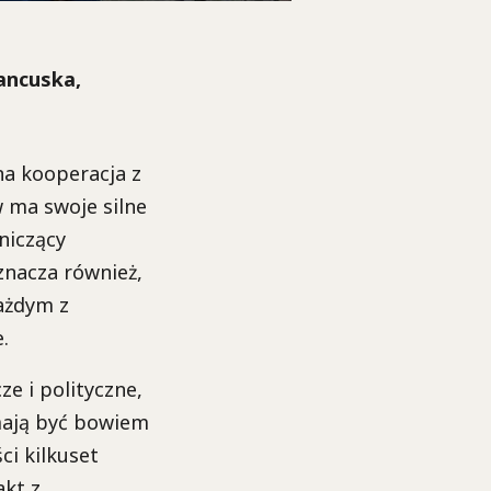
ancuska,
a kooperacja z
w ma swoje silne
niczący
znacza również,
każdym z
.
e i polityczne,
mają być bowiem
ci kilkuset
akt z