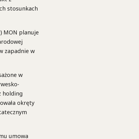
ch stosunkach
ł) MON planuje
arodowej
ów zapadnie w
osażone w
rwesko-
 holding
nowała okręty
statecznym
a mu umowa