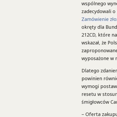
wspólnego wyne
zadecydowali o 
Zamówienie zło
okręty dla Bun
212CD, które na
wskazał, że Pol
zaproponowane 
wyposażone w r
Dlatego zdanie
powinien równie
wymogi postawi
resetu w stosu
śmigłowców Car
– Oferta zakup