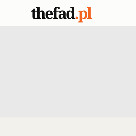
thefad
.pl