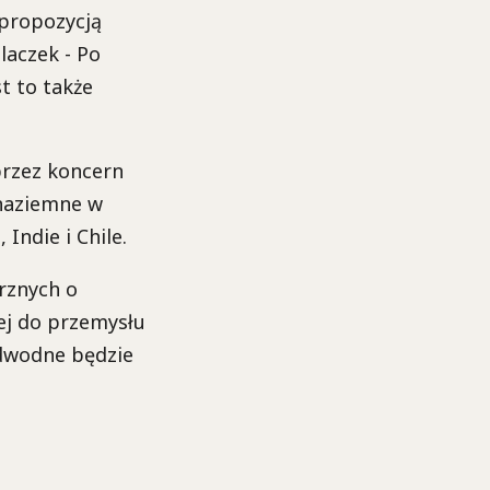
 propozycją
laczek - Po
st to także
rzez koncern
 naziemne w
Indie i Chile.
rznych o
ej do przemysłu
odwodne będzie