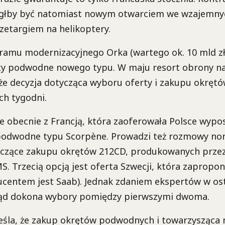
głby być natomiast nowym otwarciem we wzajemny
zetargiem na helikoptery.
amu modernizacyjnego Orka (wartego ok. 10 mld z
ęty podwodne nowego typu. W maju resort obrony n
że decyzja dotycząca wyboru oferty i zakupu okręt
ch tygodni.
e obecnie z Francją, która zaoferowała Polsce wyp
 podwodne typu Scorpène. Prowadzi też rozmowy no
yczące zakupu okrętów 212CD, produkowanych przez
. Trzecią opcją jest oferta Szwecji, która zapropo
ucentem jest Saab). Jednak zdaniem ekspertów w o
ąd dokona wybory pomiędzy pierwszymi dwoma.
eśla, że zakup okrętów podwodnych i towarzysząc