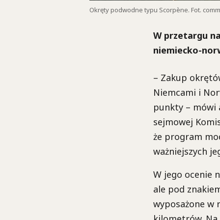
Okręty podwodne typu Scorpène. Fot. comm
W przetargu na
niemiecko-nor
– Zakup okrętó
Niemcami i Norw
punkty – mówi 
sejmowej Komisj
że program mode
ważniejszych je
W jego ocenie n
ale pod znakie
wyposażone w ra
kilometrów. Na 