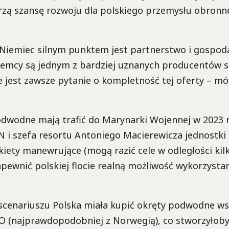
rzą szansę rozwoju dla polskiego przemysłu obronn
Niemiec silnym punktem jest partnerstwo i gospoda
Niemcy są jednym z bardziej uznanych producentów 
 jest zawsze pytanie o kompletność tej oferty – mó
dwodne mają trafić do Marynarki Wojennej w 2023 
 i szefa resortu Antoniego Macierewicza jednostki
iety manewrujące (mogą razić cele w odległości kil
apewnić polskiej flocie realną możliwość wykorzysta
cenariuszu Polska miała kupić okręty podwodne ws
(najprawdopodobniej z Norwegią), co stworzyłoby