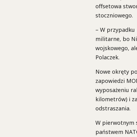
offsetowa stwo
stoczniowego.
– W przypadku 
militarne, bo 
wojskowego, ale
Polaczek.
Nowe okręty po
zapowiedzi MON
wyposażeniu rak
kilometrów) i z
odstraszania.
W pierwotnym s
państwem NATO 