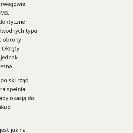
Norwegowie
KMS.
identyczne
odwodnych typu
t obrony
. Okręty
 jednak
etna.
polski rząd
ra spełnia
aby okazją do
akup
est już na