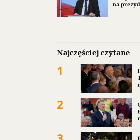
na prezy
Najczęściej czytane
1
2
3