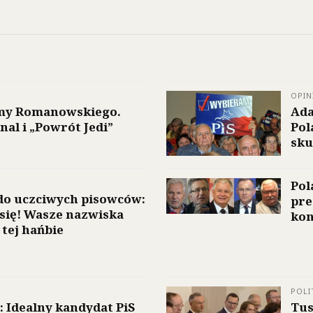
OPIN
my Romanowskiego.
Ada
nal i „Powrót Jedi”
Pol
sku
Pol
do uczciwych pisowców:
pre
 się! Wasze nazwiska
kon
 tej hańbie
POLI
: Idealny kandydat PiS
Tus