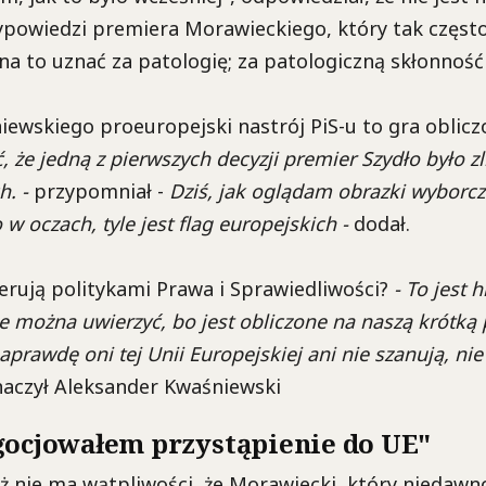
owiedzi premiera Morawieckiego, który tak często 
a to uznać za patologię; za patologiczną skłonność
ewskiego proeuropejski nastrój PiS-u to gra oblic
, że jedną z pierwszych decyzji premier Szydło było 
h. -
przypomniał -
Dziś
, jak oglądam obrazki wyborcze
o w oczach, tyle jest flag
europejskich -
dodał
.
kierują politykami Prawa i Sprawiedliwości?
- To jest h
nie można uwierzyć, bo jest obliczone na naszą krótką
prawdę oni tej Unii Europejskiej ani nie szanują, nie 
aczył
Aleksander
Kwaśniewski
gocjowałem przystąpienie do UE"
eż nie ma wątpliwości, że Morawiecki, który niedawno