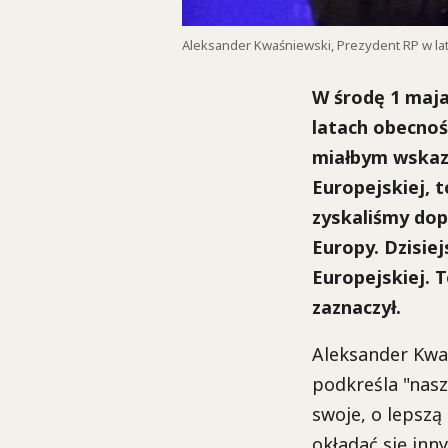
Aleksander Kwaśniewski, Prezydent RP w latac
W środę 1 maja
latach obecnośc
miałbym wskaza
Europejskiej, 
zyskaliśmy dop
Europy. Dzisiej
Europejskiej. 
zaznaczył
.
Aleksander
Kwa
podkreśla
"
nasz
swoje, o lepszą
okładać się inn