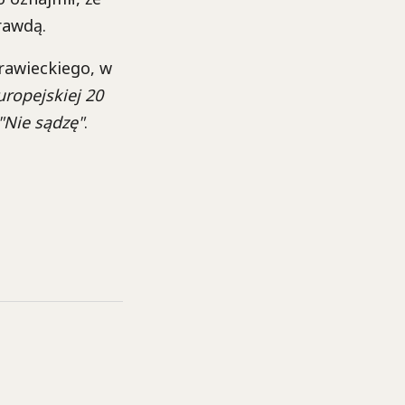
rawdą.
awieckiego, w
ropejskiej 20
"Nie sądzę"
.