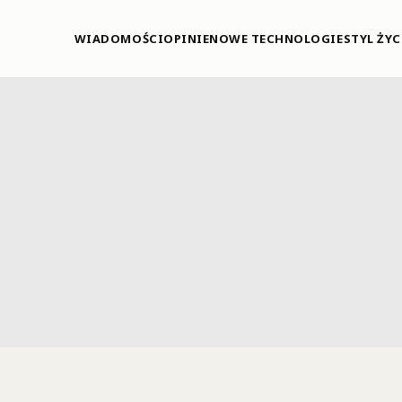
WIADOMOŚCI
OPINIE
NOWE TECHNOLOGIE
STYL ŻYC