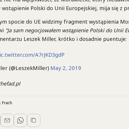
wstąpienie Polski do Unii Europejskiej, mija się z p
m spocie do UE widzimy fragment wystąpienia Mor
wi
"Ja sam negocjowałem wstąpienie Polski do Unii Eu
mentarzu Leszek Miller, krótko i dosadnie puentuje:
ic.twitter.com/A7rJKD3gdP
ler (@LeszekMiller)
May 2, 2019
thefad.pl
 Frach