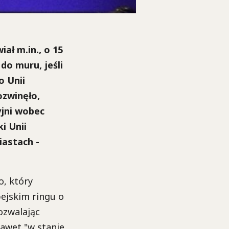
ł m.in., o 15
do muru, jeśli
o Unii
ozwinęło,
yjni wobec
i Unii
iastach -
, który
ejskim ringu o
ozwalając
 nawet
"
w stanie