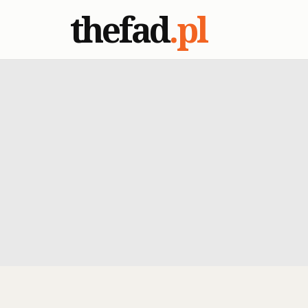
thefad
.pl