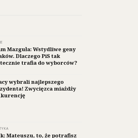
IE
m Mazguła: Wstydliwe geny
aków. Dlaczego PiS tak
tecznie trafia do wyborców?
acy wybrali najlepszego
zydenta! Zwycięzca miażdży
kurencję
TYKA
k: Mateuszu, to, że potrafisz