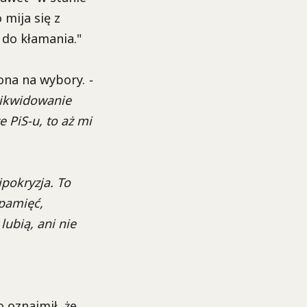
mija się z
 do kłamania.
"
zona na wybory.
-
zlikwidowanie
 PiS-u, to aż mi
ipokryzja. To
 pamięć,
lubią, ani nie
 oznajmił, że