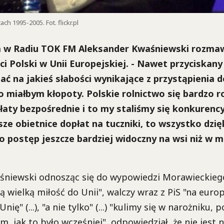
h 1995-2005. Fot. flickr.pl
 w Radiu TOK FM Aleksander Kwaśniewski rozmawia
i Polski w Unii Europejskiej. - Nawet przyciskany 
ć na jakieś słabości wynikające z przystąpienia d
to miałbym kłopoty. Polskie rolnictwo się bardzo r
łaty bezpośrednie i to my staliśmy się konkurenc
sze obietnice dopłat na tuczniki, to wszystko dzięk
To postęp jeszcze bardziej widoczny na wsi niż w
m
śniewski odnosząc
się do wypowiedzi Morawieckiego
ą wielką miłość do Unii
"
, walczy wraz z PiS
"
na europ
 Unię
"
(...)
,
"
a nie tylko
"
(...)
"kulimy
się w narożniku, p
ym, jak to było wcześniej
"
, odpowiedział, że nie jest