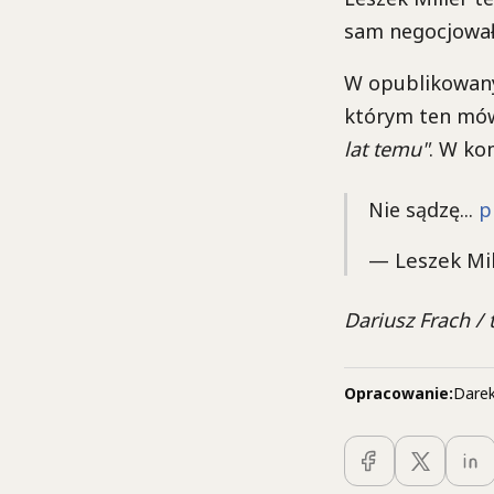
sam negocjował 
W opublikowany
którym ten mó
lat temu"
. W ko
Nie sądzę...
p
— Leszek Mil
Dariusz Frach / 
Opracowanie:
Darek