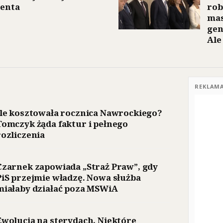
denta
rob
mas
gen
Ale
REKLAM
Ile kosztowała rocznica Nawrockiego?
Tomczyk żąda faktur i pełnego
rozliczenia
Czarnek zapowiada „Straż Praw”, gdy
PiS przejmie władzę. Nowa służba
miałaby działać poza MSWiA
Ewolucja na sterydach. Niektóre