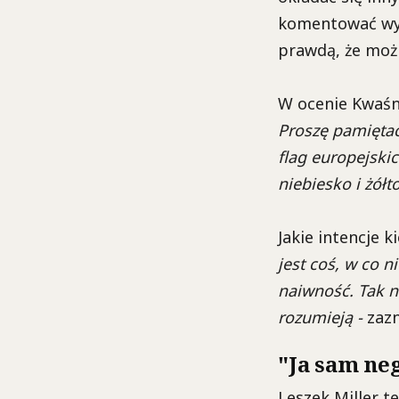
komentować wyp
prawdą, że możn
W ocenie Kwaśni
Proszę pamiętać
flag europejskic
niebiesko i żółt
Jakie intencje 
jest coś, w co 
naiwność. Tak na
rozumieją -
zazn
"Ja sam ne
Leszek Miller t