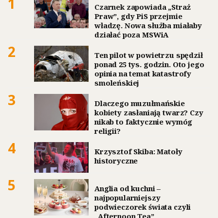
1
Czarnek zapowiada „Straż
Praw”, gdy PiS przejmie
władzę. Nowa służba miałaby
działać poza MSWiA
2
Ten pilot w powietrzu spędził
ponad 25 tys. godzin. Oto jego
opinia na temat katastrofy
smoleńskiej
3
Dlaczego muzułmańskie
kobiety zasłaniają twarz? Czy
nikab to faktycznie wymóg
religii?
4
Krzysztof Skiba: Matoły
historyczne
5
Anglia od kuchni –
najpopularniejszy
podwieczorek świata czyli
„Afternoon Tea”