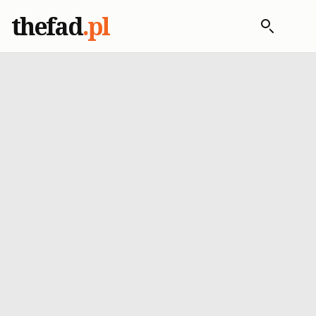
thefad
.pl