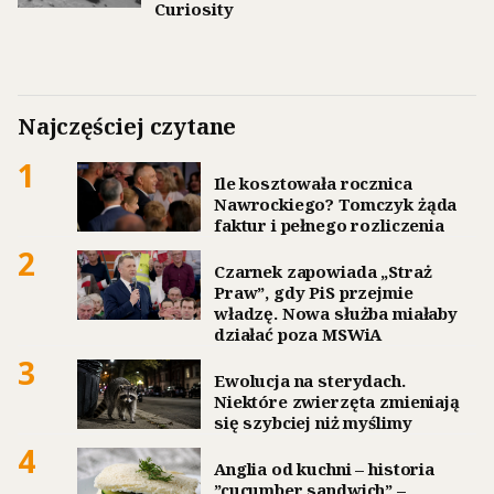
Curiosity
Najczęściej czytane
1
Ile kosztowała rocznica
Nawrockiego? Tomczyk żąda
faktur i pełnego rozliczenia
2
Czarnek zapowiada „Straż
Praw”, gdy PiS przejmie
władzę. Nowa służba miałaby
działać poza MSWiA
3
Ewolucja na sterydach.
Niektóre zwierzęta zmieniają
się szybciej niż myślimy
4
Anglia od kuchni – historia
”cucumber sandwich” –