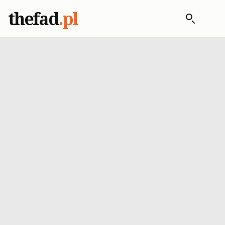
thefad
.pl