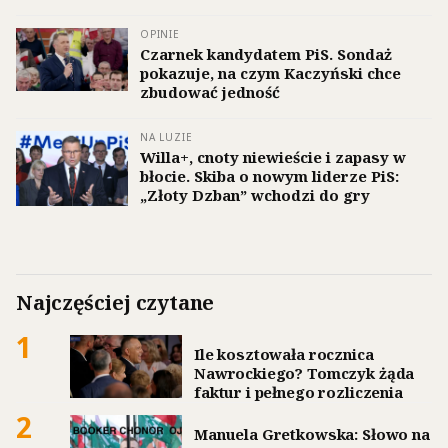
OPINIE
Czarnek kandydatem PiS. Sondaż
pokazuje, na czym Kaczyński chce
zbudować jedność
NA LUZIE
Willa+, cnoty niewieście i zapasy w
błocie. Skiba o nowym liderze PiS:
„Złoty Dzban” wchodzi do gry
Najczęściej czytane
1
Ile kosztowała rocznica
Nawrockiego? Tomczyk żąda
faktur i pełnego rozliczenia
2
Manuela Gretkowska: Słowo na