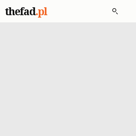
thefad
.pl