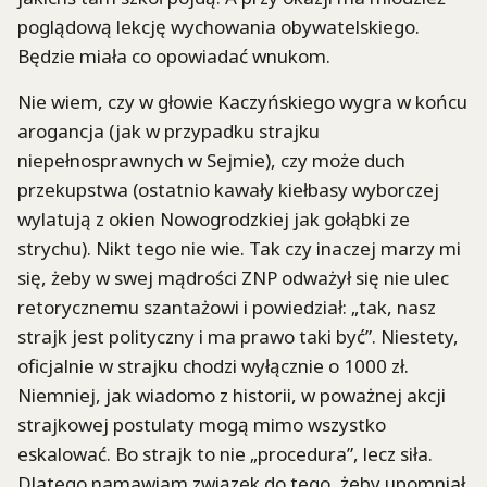
poglądową lekcję wychowania obywatelskiego.
Będzie miała co opowiadać wnukom.
Nie wiem, czy w głowie Kaczyńskiego wygra w końcu
arogancja (jak w przypadku strajku
niepełnosprawnych w Sejmie), czy może duch
przekupstwa (ostatnio kawały kiełbasy wyborczej
wylatują z okien Nowogrodzkiej jak gołąbki ze
strychu). Nikt tego nie wie. Tak czy inaczej marzy mi
się, żeby w swej mądrości ZNP odważył się nie ulec
retorycznemu szantażowi i powiedział: „tak, nasz
strajk jest polityczny i ma prawo taki być”. Niestety,
oficjalnie w strajku chodzi wyłącznie o 1000 zł.
Niemniej, jak wiadomo z historii, w poważnej akcji
strajkowej postulaty mogą mimo wszystko
eskalować. Bo strajk to nie „procedura”, lecz siła.
Dlatego namawiam związek do tego, żeby upomniał