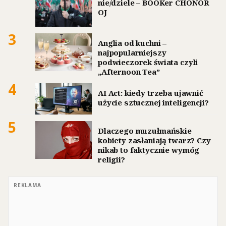
nie/dziele – BOOKer CHONOR
OJ
3
Anglia od kuchni –
najpopularniejszy
podwieczorek świata czyli
„Afternoon Tea”
4
AI Act: kiedy trzeba ujawnić
użycie sztucznej inteligencji?
5
Dlaczego muzułmańskie
kobiety zasłaniają twarz? Czy
nikab to faktycznie wymóg
religii?
REKLAMA