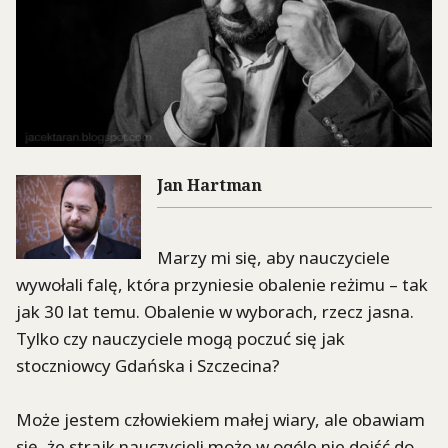
Jan Hartman
Marzy mi się, aby nauczyciele
wywołali falę, która przyniesie obalenie reżimu – tak
jak 30 lat temu. Obalenie w wyborach, rzecz jasna.
Tylko czy nauczyciele mogą poczuć się jak
stoczniowcy Gdańska i Szczecina?
Może jestem człowiekiem małej wiary, ale obawiam
się, że strajk nauczycieli może w ogóle nie dojść do