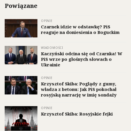
Powiązane
OPINIE
Czarnek idzie w odstawkę? PiS
reaguje na doniesienia o Boguckim
WIADOMOŚCI
Kaczyński odcina się od Czarnka! W
PiS wrze po głośnych słowach o
Ukrainie
OPINIE
Krzysztof Skiba: Poglądy z gumy,
władza z betonu: Jak PiS pokochał
rosyjską narrację w imię sondaży
OPINIE
Krzysztof Skiba: Rosyjskie fejki