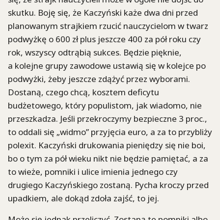
skutku. Boję się, że Kaczyński każe dwa dni przed
planowanym strajkiem rzucić nauczycielom w twarz
podwyżkę o 600 zł plus jeszcze 400 za pół roku czy
rok, wszyscy odtrąbią sukces. Będzie pięknie,
a kolejne grupy zawodowe ustawią się w kolejce po
podwyżki, żeby jeszcze zdążyć przez wyborami.
Dostaną, czego chcą, kosztem deficytu
budżetowego, który populistom, jak wiadomo, nie
przeszkadza. Jeśli przekroczymy bezpieczne 3 proc.,
to oddali się „widmo” przyjęcia euro, a za to przybliży
polexit. Kaczyński drukowania pieniędzy się nie boi,
bo o tym za pół wieku nikt nie będzie pamiętać, a za
to wieże, pomniki i ulice imienia jednego czy
drugiego Kaczyńskiego zostaną. Pycha kroczy przed
upadkiem, ale dokąd zdoła zajść, to jej.
Może się jednak przeliczyć. Zostaną te pomniki albo