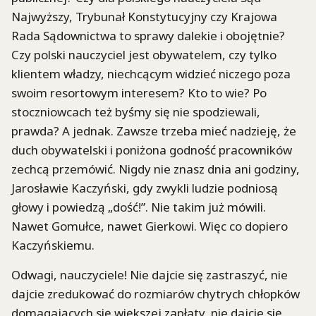
Najwyższy, Trybunał Konstytucyjny czy Krajowa
Rada Sądownictwa to sprawy dalekie i obojętnie?
Czy polski nauczyciel jest obywatelem, czy tylko
klientem władzy, niechcącym widzieć niczego poza
swoim resortowym interesem? Kto to wie? Po
stoczniowcach też byśmy się nie spodziewali,
prawda? A jednak. Zawsze trzeba mieć nadzieję, że
duch obywatelski i poniżona godność pracowników
zechcą przemówić. Nigdy nie znasz dnia ani godziny,
Jarosławie Kaczyński, gdy zwykli ludzie podniosą
głowy i powiedzą „dość!”. Nie takim już mówili.
Nawet Gomułce, nawet Gierkowi. Więc co dopiero
Kaczyńskiemu.
Odwagi, nauczyciele! Nie dajcie się zastraszyć, nie
dajcie zredukować do rozmiarów chytrych chłopków
domagających się większej zapłaty, nie dajcie się