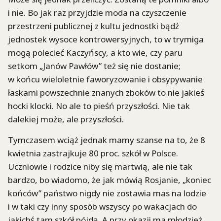
i nie. Bo jak raz przyjdzie moda na czyszczenie
przestrzeni publicznej z kultu jednostki bądź
jednostek wysoce kontrowersyjnych, to w trymiga
mogą polecieć Kaczyńscy, a kto wie, czy paru
setkom „Janów Pawłów” też się nie dostanie;
w końcu wieloletnie faworyzowanie i obsypywanie
łaskami powszechnie znanych zboków to nie jakieś
hocki klocki. No ale to pieśń przyszłości. Nie tak
dalekiej może, ale przyszłości.
Tymczasem wciąż jednak mamy szanse na to, że 8
kwietnia zastrajkuje 80 proc. szkół w Polsce.
Uczniowie i rodzice niby się martwią, ale nie tak
bardzo, bo wiadomo, że jak mówią Rosjanie, „koniec
końców” państwo nigdy nie zostawia mas na lodzie
i w taki czy inny sposób wszyscy po wakacjach do
jakichś tam szkół pójdą. A przy okazji ma młodzież