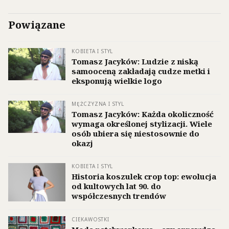
Powiązane
KOBIETA I STYL
Tomasz Jacyków: Ludzie z niską
samooceną zakładają cudze metki i
eksponują wielkie logo
MĘŻCZYZNA I STYL
Tomasz Jacyków: Każda okoliczność
wymaga określonej stylizacji. Wiele
osób ubiera się niestosownie do
okazj
KOBIETA I STYL
Historia koszulek crop top: ewolucja
od kultowych lat 90. do
współczesnych trendów
CIEKAWOSTKI