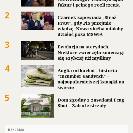
faktur i pełnego rozliczenia
2
Czarnek zapowiada „Straż
Praw”, gdy PiS przejmie
władzę. Nowa służba miałaby
działać poza MSWiA
3
Ewolucja na sterydach.
Niektóre zwierzęta zmieniają
się szybciej niż myślimy
4
Anglia od kuchni – historia
”cucumber sandwich” –
najpopularniejszej kanapki na
świecie
5
Dom zgodny z zasadami Feng
Shui – Zatrute strzały
REKLAMA