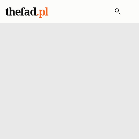
thefad
.pl