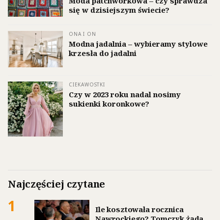
Moda patchworkowa – czy sprawdza
się w dzisiejszym świecie?
ONA I ON
Modna jadalnia – wybieramy stylowe
krzesła do jadalni
CIEKAWOSTKI
Czy w 2023 roku nadal nosimy
sukienki koronkowe?
Najczęściej czytane
1
Ile kosztowała rocznica
Nawrockiego? Tomczyk żąda