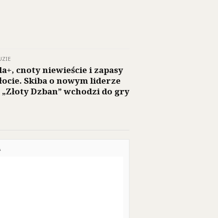
UZIE
la+, cnoty niewieście i zapasy
łocie. Skiba o nowym liderze
: „Złoty Dzban” wchodzi do gry
A