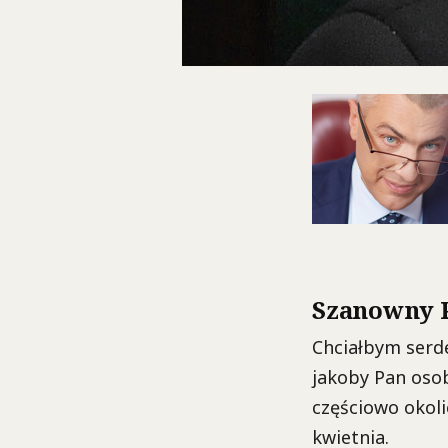
Szanowny P
Chciałbym serd
jakoby Pan osob
częściowo okoli
kwietnia.