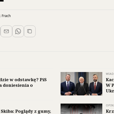
 Frach
WIA
dzie w odstawkę? PiS
Kac
a doniesienia o
W P
Ukr
OPIN
 Skiba: Poglądy z gumy,
Krz