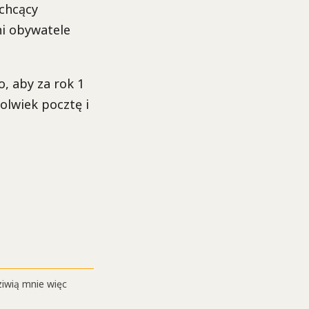
echcący
ni obywatele
, aby za rok 1
olwiek pocztę i
ziwią mnie więc