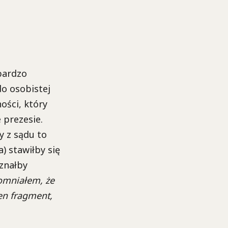
bardzo
do osobistej
ości, który
 prezesie.
y z sądu to
 stawiłby się
znałby
omniałem, że
en fragment,