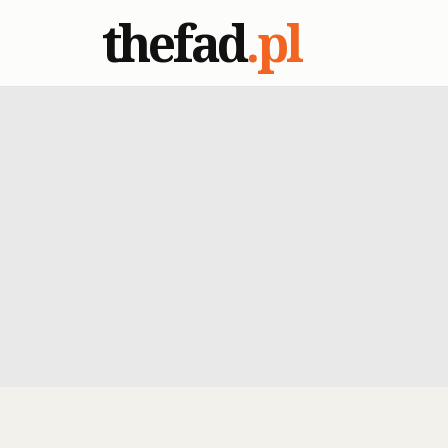
thefad
.pl