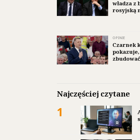
władza z 
rosyjską 
OPINIE
Czarnek k
pokazuje,
zbudować
Najczęściej czytane
1