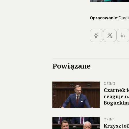
Opracowanie:
Darek
Powiązane
OPINIE
Czarnek i
reaguje n
Boguckim
OPINIE
Krzysztof