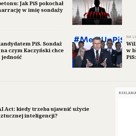
betonu: Jak PiS pokochał
narrację w imię sondaży
NA L
andydatem PiS. Sondaż
Wil
 na czym Kaczyński chce
w b
 jedność
PiS
REKLAM
AI Act: kiedy trzeba ujawnić użycie
sztucznej inteligencji?