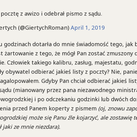
 pocztę z awizo i odebrał pismo z sądu.
ertych (@GiertychRoman)
April 1, 2019
ku godzinach dotarła do mnie świadomość tego, jak 
t żartowanie z tego, że mógł Pan zostać zmuszony 
ie. Człowiek takiego kalibru, zasług, majestatu, godn
y obywatel odbierać jakieś listy z poczty? Nie, panie
agalopowałem. Gdyby Pan chciał odbierać jakieś list
 sądu (mianowany przez pana niezawodnego ministra)
owogrodzkiej i po odczekaniu godzinki lub dwóch do
żenia przed Panem koperty z pismem
(oj, znowu zap
grodzkiej może się Panu źle kojarzyć, ale zostawię t
 jaki ze mnie niezdara).