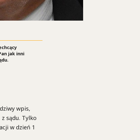
iechcący
an jak inni
ądu.
dziwy wpis,
 z sądu. Tylko
cji w dzień 1