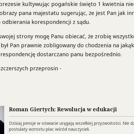
prezesie kultywując pogańskie święto 1 kwietnia ni
obrazy pana majestatu sugerując, że jest Pan jak in
 odbierania korespondencji z sądu.
swojej strony mogę Panu obiecać, że zrobię wszystko
e był Pan prawnie zobligowany do chodzenia na jakąk
orespondencję dostarczano panu bezpośrednio.
zczerszych przeprosin -
Roman Giertych: Rewolucja w edukacji
Dzisiaj pensje w oświacie urągają wszelkiej przyzwoitości. Nie d
postulaty wzrostu płac wśród nauczycieli.