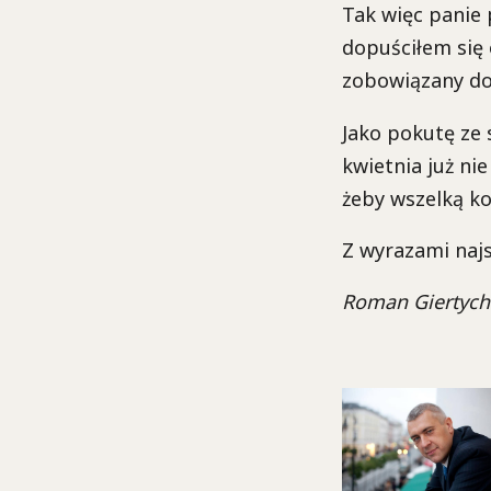
Tak więc panie 
dopuściłem się 
zobowiązany do
Jako pokutę ze 
kwietnia już ni
żeby wszelką k
Z wyrazami najs
Roman Giertych