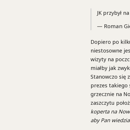
JK przybył na
— Roman Gi
Dopiero po kil
niestosowne jes
wizyty na poczc
miałby jak zwykł
Stanowczo się z
prezes takiego
grzecznie na N
zaszczytu poło
koperta na Nowo
aby Pan wiedział