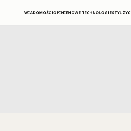
WIADOMOŚCI
OPINIE
NOWE TECHNOLOGIE
STYL ŻYC