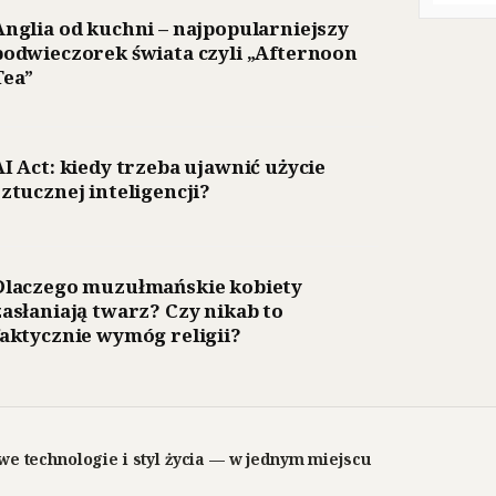
Anglia od kuchni – najpopularniejszy
podwieczorek świata czyli „Afternoon
Tea”
AI Act: kiedy trzeba ujawnić użycie
sztucznej inteligencji?
Dlaczego muzułmańskie kobiety
zasłaniają twarz? Czy nikab to
faktycznie wymóg religii?
we technologie i styl życia — w jednym miejscu