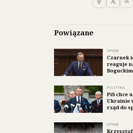
Powiązane
OPINIE
Czarnek i
reaguje n
Boguckim
POLITYKA
PiS chce 
Ukrainie 
rząd do s
OPINIE
Krzysztof 