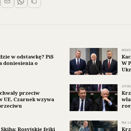
WIA
dzie w odstawkę? PiS
Kac
a doniesienia o
W P
Ukr
OPIN
uchwały przeciw
Krz
w UE. Czarnek wzywa
wła
przeciwu
ros
NA L
Skiba: Rosyjskie fejki
Krz