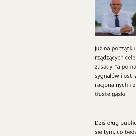
Już na początku
rządzących cel
zasady: "a po n
sygnałów i ost
racjonalnych i 
tłuste gąski.
Dziś dług publi
się tym, co będ