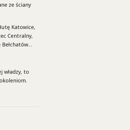
ne ze ściany
Hutę Katowice,
ec Centralny,
ę Bełchatów…
j władzy, to
pokoleniom.