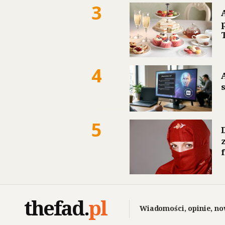
3
4
5
thefad
.
pl
Wiadomości, opinie, no