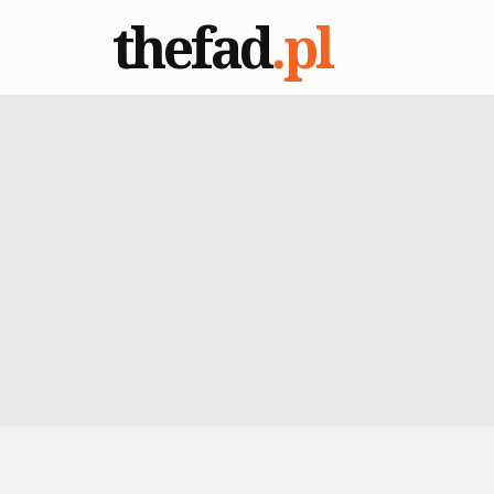
thefad
.pl