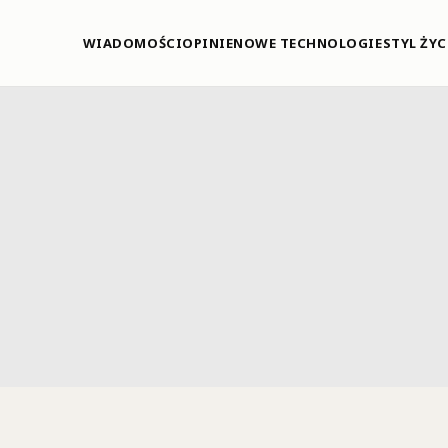
WIADOMOŚCI
OPINIE
NOWE TECHNOLOGIE
STYL ŻYC