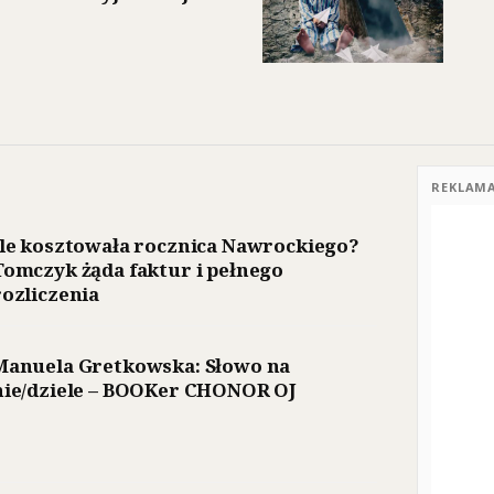
REKLAM
Ile kosztowała rocznica Nawrockiego?
Tomczyk żąda faktur i pełnego
rozliczenia
Manuela Gretkowska: Słowo na
nie/dziele – BOOKer CHONOR OJ