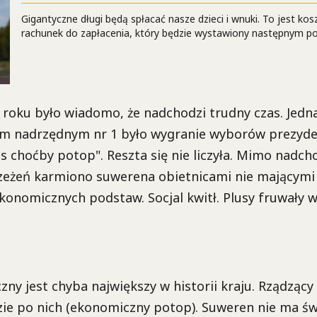
Gigantyczne długi będą spłacać nasze dzieci i wnuki. To jest kosz
rachunek do zapłacenia, który będzie wystawiony następnym p
 roku było wiadomo, że nadchodzi trudny czas. Jedn
em nadrzędnym nr 1 było wygranie wyborów prezyd
as choćby potop". Reszta się nie liczyła. Mimo nadc
rzeżeń karmiono suwerena obietnicami nie mającymi
ekonomicznych podstaw. Socjal kwitł. Plusy fruwały 
czny jest chyba największy w historii kraju. Rządzący
zie po nich (ekonomiczny potop). Suweren nie ma ś