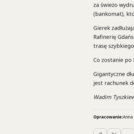
za świeżo wydr
(bankomat), kto
Gierek zadłużaj
Rafinerię Gdańs
trasę szybkieg
Co zostanie po
Gigantyczne dług
jest rachunek 
Wadim Tyszkiew
Opracowanie:
Anna 