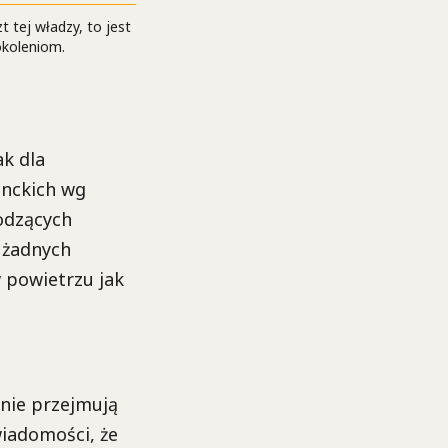
t tej władzy, to jest
okoleniom.
ak dla
enckich wg
hodzących
 żadnych
w powietrzu jak
 nie przejmują
wiadomości, że