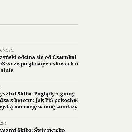
DOMOŚCI
zyński odcina się od Czarnka!
iS wrze po głośnych słowach o
ainie
IE
ysztof Skiba: Poglądy z gumy,
dza z betonu: Jak PiS pokochał
yjską narrację w imię sondaży
UZIE
ysztof Skiba: Świrowisko