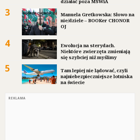
działać poza MSWiA
3
Manuela Gretkowska: Słowo na
nie/dziele – BOOKer CHONOR
OJ
4
Ewolucja na sterydach.
Niektóre zwierzęta zmieniają
się szybciej niż myślimy
5
Tam lepiej nie lądować, czyli
najniebezpieczniejsze lotniska
na świecie
REKLAMA