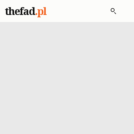
thefad
.pl