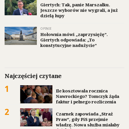
Giertych: Tak, panie Marszałku.
Jeszcze wyborów nie wygrali, a już
dzielą łupy
OPINIE
Hołownia mówi „zaprzysiężę”.
Giertych odpowiada: „To
konstytucyjne nadużycie”
Najczęściej czytane
1
Ile kosztowała rocznica
Nawrockiego? Tomczyk żąda
faktur i pełnego rozliczenia
2
Czarnek zapowiada „Straż
Praw”, gdy PiS przejmie
władzę. Nowa służba miałaby