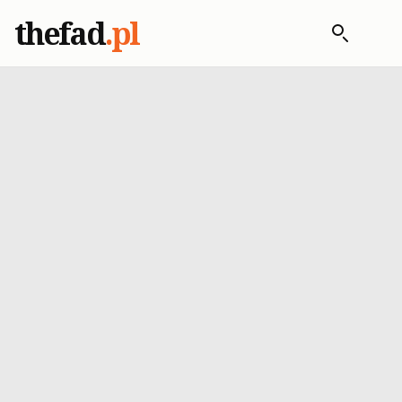
thefad
.pl