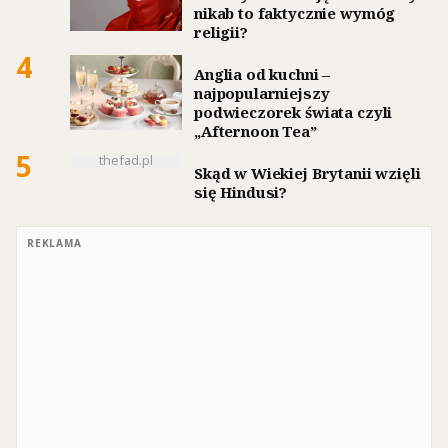
nikab to faktycznie wymóg
religii?
4
Anglia od kuchni –
najpopularniejszy
podwieczorek świata czyli
„Afternoon Tea”
5
thefad.pl
Skąd w Wiekiej Brytanii wzięli
się Hindusi?
REKLAMA