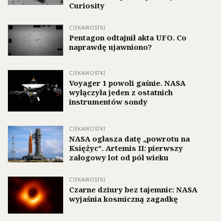
Curiosity
CIEKAWOSTKI
Pentagon odtajnił akta UFO. Co
naprawdę ujawniono?
CIEKAWOSTKI
Voyager 1 powoli gaśnie. NASA
wyłączyła jeden z ostatnich
instrumentów sondy
CIEKAWOSTKI
NASA ogłasza datę „powrotu na
Księżyc”. Artemis II: pierwszy
załogowy lot od pół wieku
CIEKAWOSTKI
Czarne dziury bez tajemnic: NASA
wyjaśnia kosmiczną zagadkę