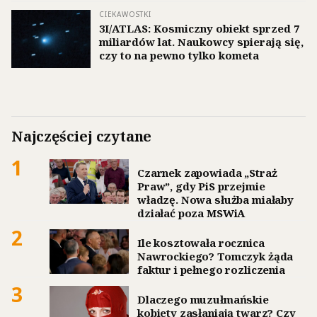
CIEKAWOSTKI
3I/ATLAS: Kosmiczny obiekt sprzed 7
miliardów lat. Naukowcy spierają się,
czy to na pewno tylko kometa
Najczęściej czytane
1
Czarnek zapowiada „Straż
Praw”, gdy PiS przejmie
władzę. Nowa służba miałaby
działać poza MSWiA
2
Ile kosztowała rocznica
Nawrockiego? Tomczyk żąda
faktur i pełnego rozliczenia
3
Dlaczego muzułmańskie
kobiety zasłaniają twarz? Czy