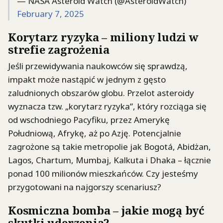
— NASA Asteroid Watch (@AsteroidWatch)
February 7, 2025
Korytarz ryzyka – miliony ludzi w
strefie zagrożenia
Jeśli przewidywania naukowców się sprawdzą,
impakt może nastąpić w jednym z gęsto
zaludnionych obszarów globu. Przelot asteroidy
wyznacza tzw. „korytarz ryzyka”, który rozciąga się
od wschodniego Pacyfiku, przez Amerykę
Południową, Afrykę, aż po Azję. Potencjalnie
zagrożone są takie metropolie jak Bogotá, Abidżan,
Lagos, Chartum, Mumbaj, Kalkuta i Dhaka – łącznie
ponad 100 milionów mieszkańców. Czy jesteśmy
przygotowani na najgorszy scenariusz?
Kosmiczna bomba – jakie mogą być
skutki uderzenia?