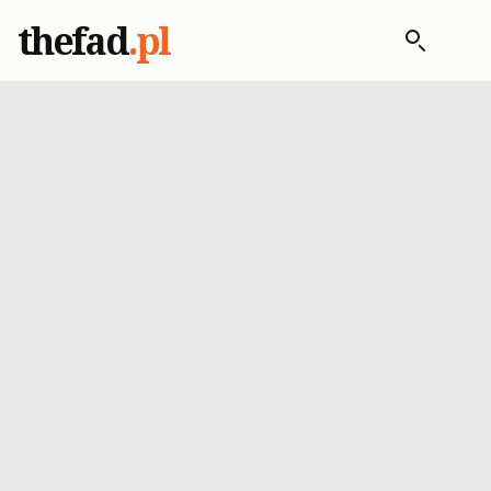
thefad
.pl