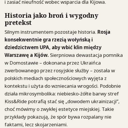
i zasiać nieufność wobec wsparcia dla Kijowa.
Historia jako broń i wygodny
pretekst
Silnym instrumentem pozostaje historia.
Rosja
konsekwentnie gra rzezią wołyńską i
dziedzictwem UPA, aby wbić klin między
Warszawę a Kijów.
Sierpniowa dewastacja pomnika
w Domostawie – dokonana przez Ukraińca
zwerbowanego przez rosyjskie służby – została w
polskich mediach społecznościowych wyjęta z
kontekstu i użyta do wzniecania wrogości. Podobnie
działa mikrosymbolika: niebiesko-żółte barwy stref
Kiss&Ride potrafią stać się „dowodem ukrainizacji”,
choć mówimy o zwykłej estetyce miejskiej. Takie
przykłady pokazują, że spór bywa rozpalany nie
faktami, lecz skojarzeniami.