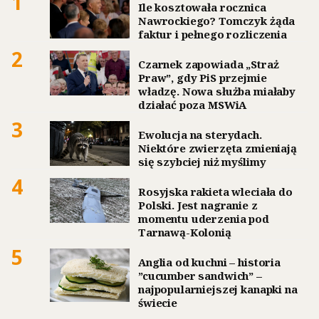
1
Ile kosztowała rocznica
Nawrockiego? Tomczyk żąda
faktur i pełnego rozliczenia
2
Czarnek zapowiada „Straż
Praw”, gdy PiS przejmie
władzę. Nowa służba miałaby
działać poza MSWiA
3
Ewolucja na sterydach.
Niektóre zwierzęta zmieniają
się szybciej niż myślimy
4
Rosyjska rakieta wleciała do
Polski. Jest nagranie z
momentu uderzenia pod
Tarnawą-Kolonią
5
Anglia od kuchni – historia
”cucumber sandwich” –
najpopularniejszej kanapki na
świecie