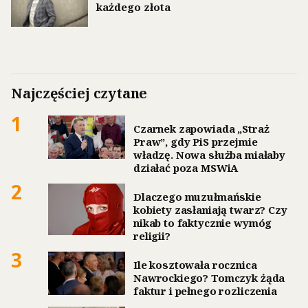
każdego złota
Najczęściej czytane
1
Czarnek zapowiada „Straż
Praw”, gdy PiS przejmie
władzę. Nowa służba miałaby
działać poza MSWiA
2
Dlaczego muzułmańskie
kobiety zasłaniają twarz? Czy
nikab to faktycznie wymóg
religii?
3
Ile kosztowała rocznica
Nawrockiego? Tomczyk żąda
faktur i pełnego rozliczenia