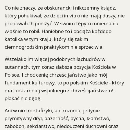
Co nie znaczy, że obskurancki i nikczemny ksiądz,
który pohukiwał, że dzieci in vitro nie mają duszy, nie
próbował ich poniżyć. W swoim tępym mniemaniu
właśnie to robił. Haniebne to i obciąża każdego
katolika w tym kraju, który się takim
ciemnogrodzkim praktykom nie sprzeciwia.
Wszelako im więcej podobnych łachudrów w
sutannach, tym coraz słabsza pozycja Kościoła w
Polsce. I choć cenię chrześcijaństwo jako mój
fundament kulturowy, to po polskim Kościele - który
ma coraz mniej wspólnego z chrześcijaństwem! -
płakać nie będę.
Ani w nim metafizyki, ani rozumu, jedynie
prymitywny dryl, pazerność, pycha, kłamstwo,
zabobon, sekciarstwo, niedouczeni duchowni oraz