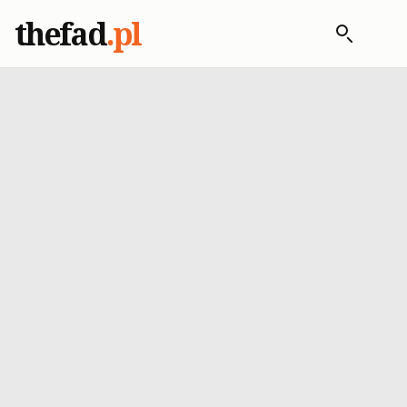
thefad
.pl