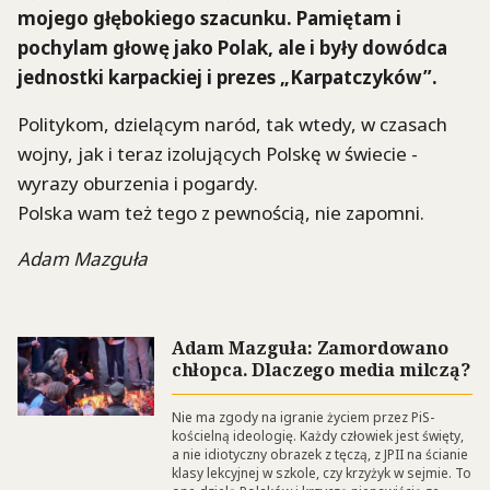
mojego głębokiego szacunku. Pamiętam i
pochylam głowę jako Polak, ale i były dowódca
jednostki karpackiej i prezes „Karpatczyków”.
Politykom, dzielącym naród, tak wtedy, w czasach
wojny, jak i teraz izolujących Polskę w świecie -
wyrazy oburzenia i pogardy.
Polska wam też tego z pewnością, nie zapomni.
Adam Mazguła
Adam Mazguła: Zamordowano
chłopca. Dlaczego media milczą?
Nie ma zgody na igranie życiem przez PiS-
kościelną ideologię. Każdy człowiek jest święty,
a nie idiotyczny obrazek z tęczą, z JPII na ścianie
klasy lekcyjnej w szkole, czy krzyżyk w sejmie. To