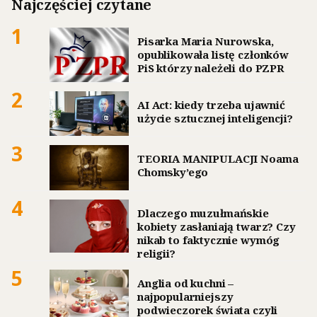
Najczęściej czytane
1
Pisarka Maria Nurowska,
opublikowała listę członków
PiS którzy należeli do PZPR
2
AI Act: kiedy trzeba ujawnić
użycie sztucznej inteligencji?
3
TEORIA MANIPULACJI Noama
Chomsky’ego
4
Dlaczego muzułmańskie
kobiety zasłaniają twarz? Czy
nikab to faktycznie wymóg
religii?
5
Anglia od kuchni –
najpopularniejszy
podwieczorek świata czyli