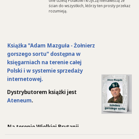
one dzielą Polaków i krzyczą nienawiścią ze
ścian do wszystkich, którzy ten prosty przekaz
rozumieją.
Książka "Adam Mazguła - Żołnierz
gorszego sortu" dostępna w
księgarniach na terenie całej
Polski i w systemie sprzedaży
internetowej.
Dystrybutorem książki jest
Ateneum
.
Na terenie Wielkiej Brytanii
książkę można kupić po złożeniu