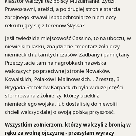
klasztor walczyli też polscy Muzułmanie, Żydzi,
Prawosławni, ateiści, a po drugiej stronie starcia
zbrojnego krwawili spadochroniarze niemieccy
rekrutujący się z terenów Śląska?
Jeśli zwiedzicie miejscowość Cassino, to na uboczu, w
niewielkim lasku, znajdziecie cmentarz żołnierzy
niemieckich z tamtych czasów. Zadbany i pamiętany.
Przeczytacie tam na nagrobkach nazwiska
walczących po przeciwnej stronie Nowaków,
Kowalskich, Polaków i Malinowskich… Zresztą, 3
Brygada Strzelców Karpackich była w dużej części
sformowana z żołnierzy, którzy uciekli z
niemieckiego wojska, lub dostali się do niewoli i
chcieli walczyć dalej o swoją polską przyszłość.
Wszystkim żołnierzom, którzy walczyli z bronią w
ręku za wolną ojczyznę - przesyłam wyrazy