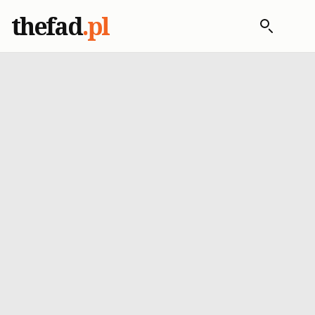
thefad
.pl