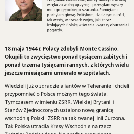
w ręku za wolną ojczyznę - przesyłam wyrazy
mojego głębokiego szacunku. Pamiętam i
pochylam głowę. Politykom, dzielącym naród,
tak wtedy, w czasach wojny, jak i teraz
izolujących Polskę w świecie - wyrazy oburzenia i
pogardy.
18 maja 1944 r. Polacy zdobyli Monte Cassino.
Okupili to zwycięstwo ponad tysiącem zabitych i
ponad trzema tysiącami rannych, z których wielu
jeszcze miesiącami umierało w szpitalach.
Wiedzieli już o zdradzie aliantów w Teheranie i chcieli
przypomnieć o Polsce możnym tego świata.
Tymczasem w imieniu ZSRR, Wielkiej Brytanii i
Stanów Zjednoczonych ustalono nową granicę
wschodnią Polski i ZSRR na tak zwanej linii Curzona.
Tak Polska utraciła Kresy Wschodnie na rzecz