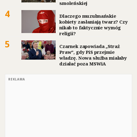
smoleńskiej
4
Dlaczego muzułmańskie
kobiety zasłaniają twarz? Czy
nikab to faktycznie wymóg
religii?
5
Czarnek zapowiada „Straż
Praw”, gdy PiS przejmie
władzę. Nowa służba miałaby
działać poza MSWiA
REKLAMA