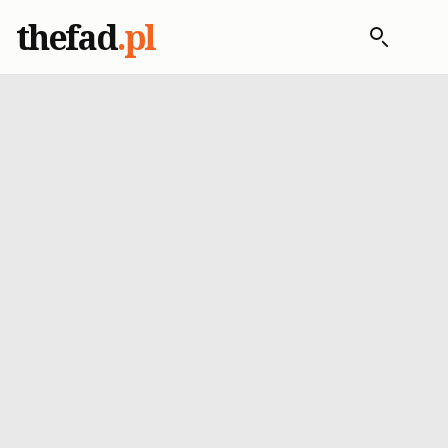
thefad
.pl