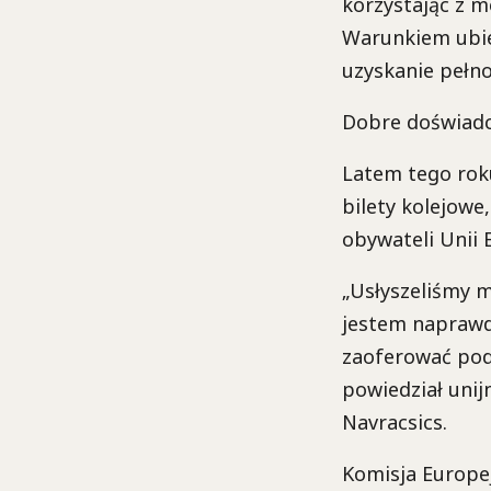
korzystając z 
Warunkiem ubie
uzyskanie pełno
Dobre doświadc
Latem tego rok
bilety kolejowe
obywateli Unii 
„Usłyszeliśmy 
jestem naprawd
zaoferować podo
powiedział unij
Navracsics.
Komisja Europej