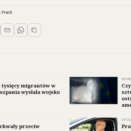
 Frach
NOW
i tysięcy migrantów w
Czy
iszpania wysłała wojsko
szt
ost
ame
SPO
uchwały przeciw
Pra