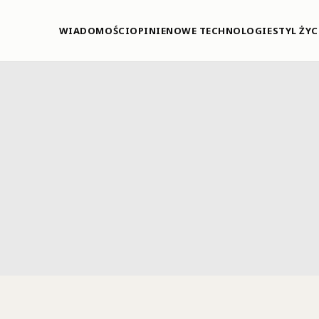
WIADOMOŚCI
OPINIE
NOWE TECHNOLOGIE
STYL ŻYC