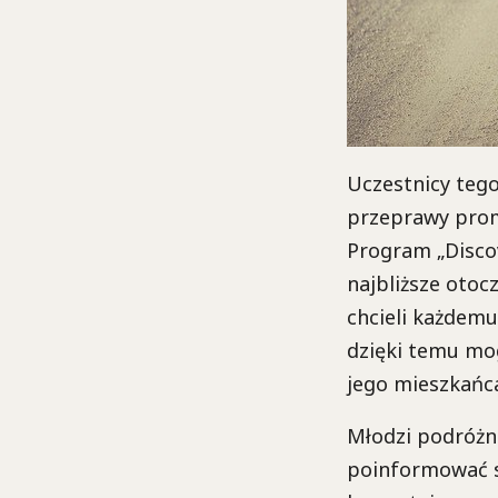
Uczestnicy teg
przeprawy promo
Program „Discov
najbliższe otoc
chcieli każdemu
dzięki temu mo
jego mieszkańc
Młodzi podróżni
poinformować s