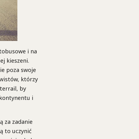
utobusowe i na
j kieszeni.
ie poza swoje
ywistów, którzy
errail, by
kontynentu i
ą za zadanie
ą to uczynić