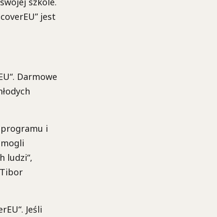
wojej szkole.
coverEU” jest
rEU“. Darmowe
młodych
 programu i
 mogli
 ludzi“,
 Tibor
EU“. Jeśli