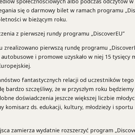
mediów społecznościowych albo podczas odczytów w s
gania się o darmowy bilet w ramach programu „Dis
letności w bieżącym roku.
zenia z pierwszej rundy programu „DiscoverEU”
u zrealizowano pierwszą rundę programu „Discove
, autobusowe i promowe uzyskało w niej 15 tysięcy 
Europejskiej.
mnóstwo fantastycznych relacji od uczestników tego
ę bardzo szczęśliwy, że w przyszłym roku będziemy
bne doświadczenia jeszcze większej liczbie młodych
ny komisarz ds. edukacji, kultury, młodzieży i sportu
sca zamierza wydatnie rozszerzyć program „Discover