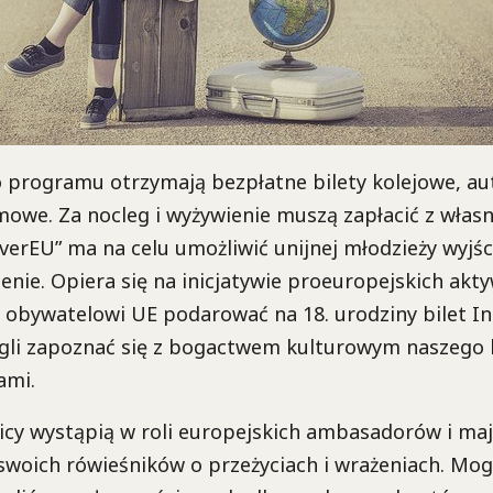
o programu otrzymają bezpłatne bilety kolejowe, a
we. Za nocleg i wyżywienie muszą zapłacić z własne
erEU” ma na celu umożliwić unijnej młodzieży wyjśc
zenie. Opiera się na inicjatywie proeuropejskich akt
 obywatelowi UE podarować na 18. urodziny bilet Int
gli zapoznać się z bogactwem kulturowym naszego 
ami.
cy wystąpią w roli europejskich ambasadorów i maj
woich rówieśników o przeżyciach i wrażeniach. Mog