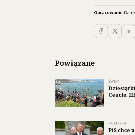
Opracowanie:
Darek
Powiązane
ŚWIAT
Dziesiątk
Ceucie. H
POLITYKA
PiS chce 