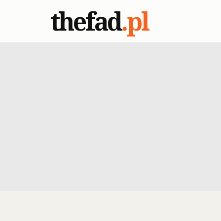
thefad
.pl